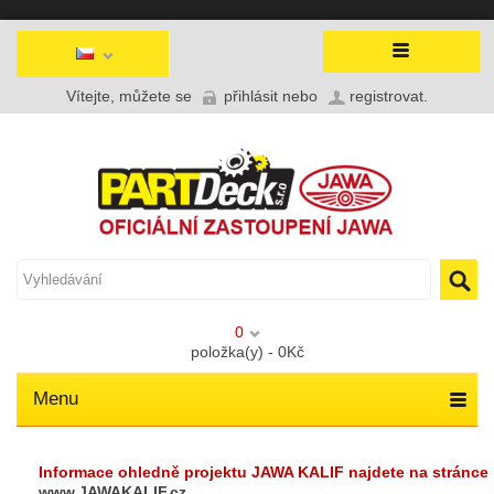
Vítejte, můžete se
přihlásit
nebo
registrovat
.
0
položka(y) - 0Kč
Menu
Informace ohledně projektu JAWA KALIF najdete na stránce
www.JAWAKALIF.cz