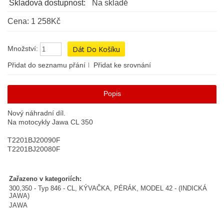
Skladová dostupnost:
Na skladě
Cena: 1 258Kč
Množství:
Přidat do seznamu přání
Přidat ke srovnání
Popis
Nový náhradní díl.
Na motocykly Jawa CL 350
T2201BJ20090F
T2201BJ20080F
Zařazeno v kategoriích:
300,350 - Typ 846 - CL, KÝVAČKA, PÉRÁK, MODEL 42 - (INDICKÁ
JAWA)
JAWA