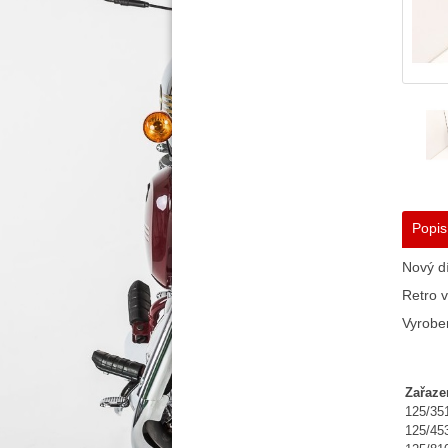
Popis
Nový dí
Retro v
Vyrobe
Zařaze
125/35
125/45