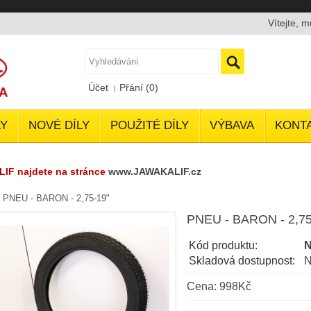
Vítejte, 
Účet
Přání (0)
Y
NOVÉ DÍLY
POUŽITÉ DÍLY
VÝBAVA
KONT
LIF najdete na stránce
www.JAWAKALIF.cz
»
PNEU - BARON - 2,75-19"
PNEU - BARON - 2,75
Kód produktu:
N
Skladová dostupnost:
N
Cena: 998Kč