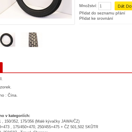
Množství:
Přidat do seznamu přání
Přidat ke srovnání
l.
zorek.
no : Čína.
no v kategoriích:
1 , 150/352, 175/356 (Malé kývačky JAWA/ČZ)
3+473 , 175/450+470, 250/455+475 + ČZ 501,502 SKŮTR