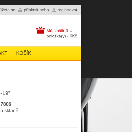
můžete se
přihlásit
nebo
registrovat
.
Můj košík
0
položka(y) - 0Kč
AKT
KOŠÍK
-19"
7806
a skladě