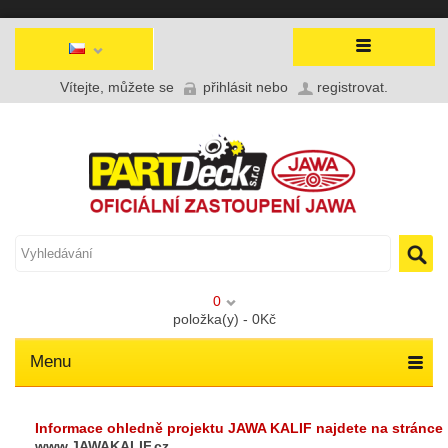
Vítejte, můžete se
přihlásit
nebo
registrovat
.
0
položka(y) - 0Kč
Menu
Informace ohledně projektu JAWA KALIF najdete na stránce
www.JAWAKALIF.cz