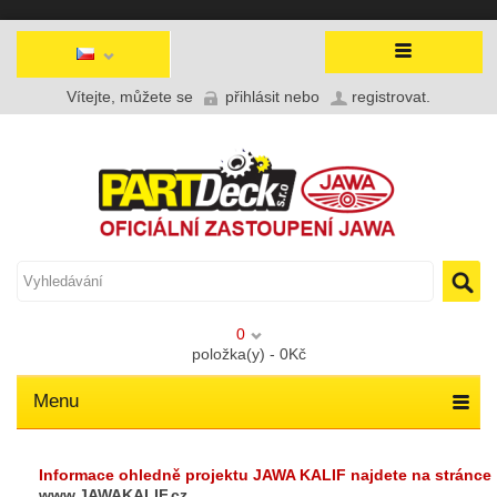
Vítejte, můžete se
přihlásit
nebo
registrovat
.
0
položka(y) - 0Kč
Menu
Informace ohledně projektu JAWA KALIF najdete na stránce
www.JAWAKALIF.cz