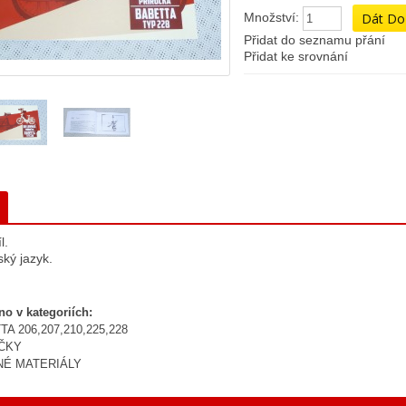
Množství:
Přidat do seznamu přání
Přidat ke srovnání
l.
ký jazyk.
no v kategoriích:
A 206,207,210,225,228
ČKY
NÉ MATERIÁLY