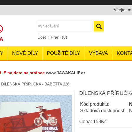
Vítejte, 
Účet
Přání (0)
Y
NOVÉ DÍLY
POUŽITÉ DÍLY
VÝBAVA
KONT
LIF najdete na stránce
www.JAWAKALIF.cz
»
DÍLENSKÁ PŘÍRUČKA - BABETTA 228
DÍLENSKÁ PŘÍRUČKA
Kód produktu:
N
Skladová dostupnost:
N
Cena: 158Kč