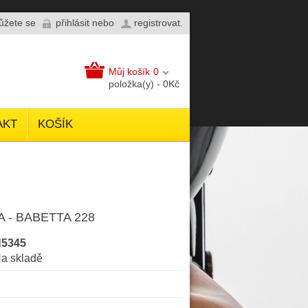
můžete se
přihlásit
nebo
registrovat
.
Můj košík
0
položka(y) - 0Kč
AKT
KOŠÍK
 - BABETTA 228
5345
a skladě