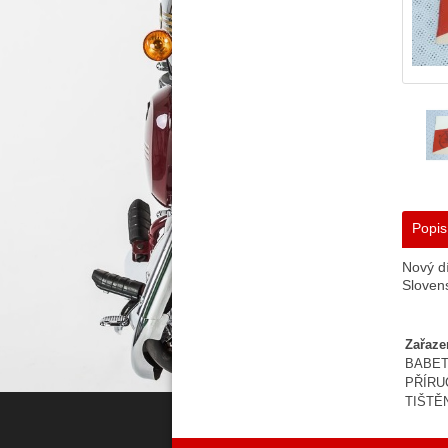
Popis
Nový dí
Slovens
Zařaze
BABETT
PŘÍRU
TIŠTĚ