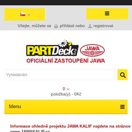
Vítejte, můžete se
přihlásit
nebo
registrovat
.
0
položka(y) - 0Kč
Menu
Informace ohledně projektu JAWA KALIF najdete na stránce
www.JAWAKALIF.cz