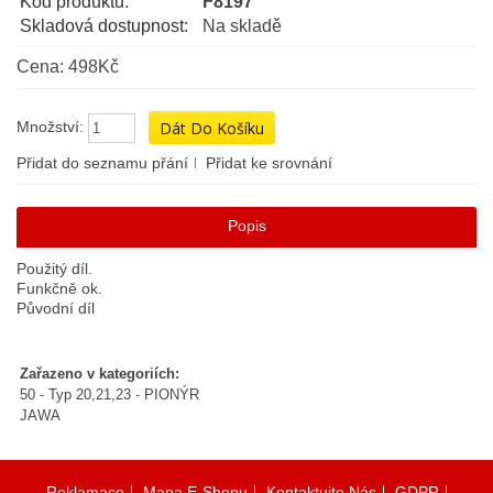
Kód produktu:
F8197
Skladová dostupnost:
Na skladě
Cena: 498Kč
Množství:
Přidat do seznamu přání
Přidat ke srovnání
Popis
Použitý díl.
Funkčně ok.
Původní díl
Zařazeno v kategoriích:
50 - Typ 20,21,23 - PIONÝR
JAWA
Reklamace
Mapa E-Shopu
Kontaktujte Nás
GDPR