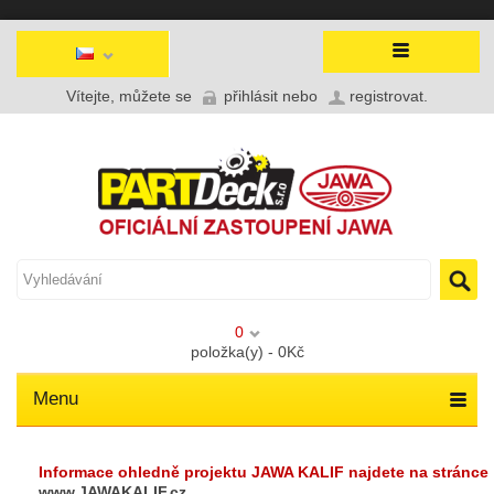
Vítejte, můžete se
přihlásit
nebo
registrovat
.
0
položka(y) - 0Kč
Menu
Informace ohledně projektu JAWA KALIF najdete na stránce
www.JAWAKALIF.cz