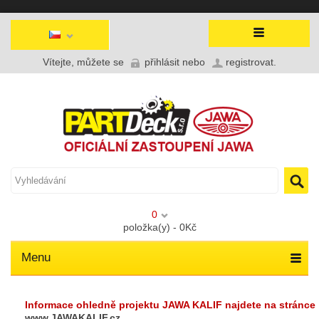
Vítejte, můžete se
přihlásit
nebo
registrovat
.
0
položka(y) - 0Kč
Menu
Informace ohledně projektu JAWA KALIF najdete na stránce
www.JAWAKALIF.cz