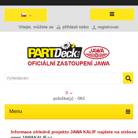
Vítejte, můžete se
přihlásit
nebo
registrovat
.
0
položka(y) - 0Kč
Menu
Informace ohledně projektu JAWA KALIF najdete na stránce
www.JAWAKALIF.cz