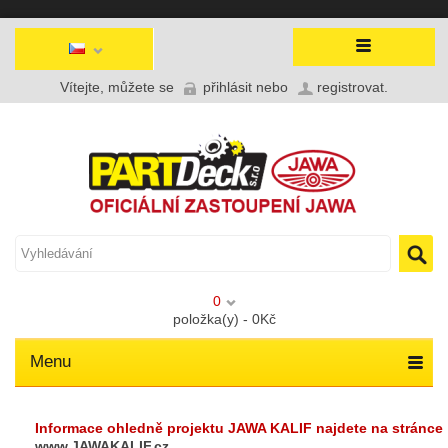
Vítejte, můžete se
přihlásit
nebo
registrovat
.
0
položka(y) - 0Kč
Menu
Informace ohledně projektu JAWA KALIF najdete na stránce
www.JAWAKALIF.cz