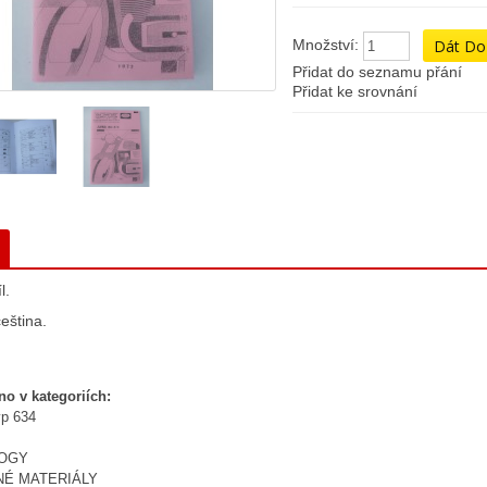
Množství:
Přidat do seznamu přání
Přidat ke srovnání
l.
eština.
no v kategoriích:
yp 634
LOGY
NÉ MATERIÁLY