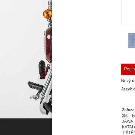
Popis
Nový dí
Jazyk č
Zařaze
350 - t
JAWA
KATA
TIŠTĚ