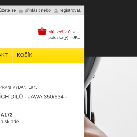
můžete se
přihlásit
nebo
registrovat
.
Můj košík
0
položka(y) - 0Kč
AKT
KOŠÍK
PRVNÍ VYDÁNÍ 1973
H DÍLŮ - JAWA 350/634 -
NA172
a skladě