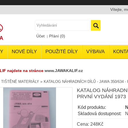
Vítejte, 
Účet
Přání (0)
Y
NOVÉ DÍLY
POUŽITÉ DÍLY
VÝBAVA
KONT
LIF najdete na stránce
www.JAWAKALIF.cz
»
»
TIŠTĚNÉ MATERIÁLY
KATALOG NÁHRADNÍCH DÍLŮ - JAWA 350/634 - 
KATALOG NÁHRADNÍC
PRVNÍ VYDÁNÍ 1973
Kód produktu:
Skladová dostupnost:
N
Cena: 248Kč