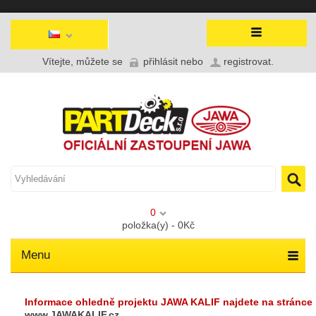
Vítejte, můžete se
přihlásit
nebo
registrovat
.
0
položka(y) - 0Kč
Menu
Informace ohledně projektu JAWA KALIF najdete na stránce
www.JAWAKALIF.cz