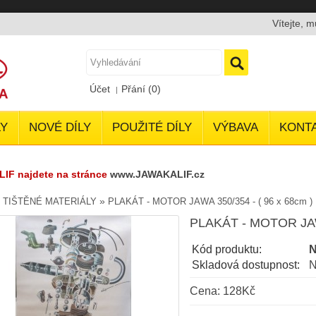
Vítejte, 
Účet
Přání (0)
Y
NOVÉ DÍLY
POUŽITÉ DÍLY
VÝBAVA
KONT
LIF najdete na stránce
www.JAWAKALIF.cz
»
»
TIŠTĚNÉ MATERIÁLY
PLAKÁT - MOTOR JAWA 350/354 - ( 96 x 68cm )
PLAKÁT - MOTOR JAWA
Kód produktu:
N
Skladová dostupnost:
N
Cena: 128Kč