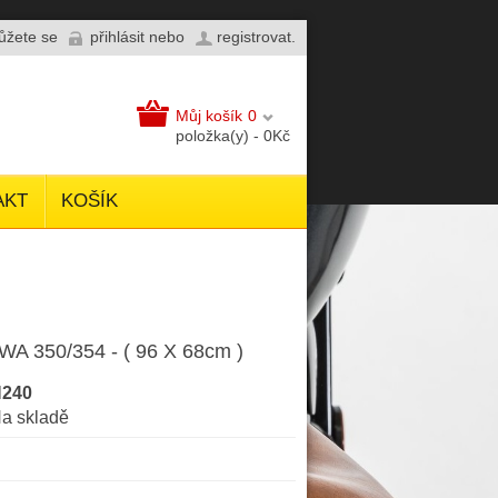
můžete se
přihlásit
nebo
registrovat
.
Můj košík
0
položka(y) - 0Kč
AKT
KOŠÍK
 350/354 - ( 96 X 68cm )
240
a skladě