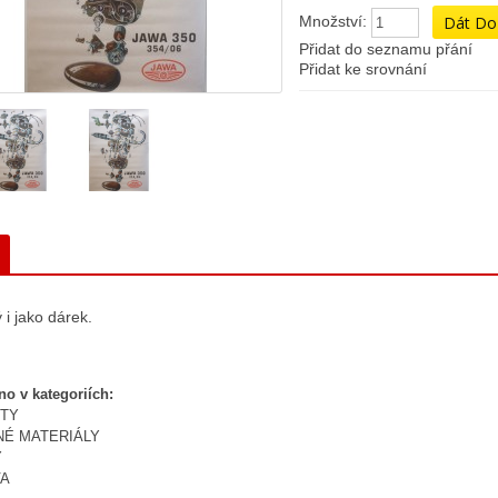
Množství:
Přidat do seznamu přání
Přidat ke srovnání
i jako dárek.
no v kategoriích:
TY
NÉ MATERIÁLY
Y
VA