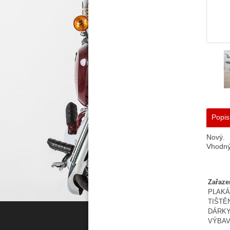
Popis
Nový.
Vhodný 
Zařaze
PLAKÁ
TIŠTĚ
DÁRK
VÝBA