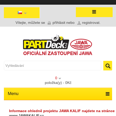
Vítejte, můžete se
přihlásit
nebo
registrovat
.
0
položka(y) - 0Kč
Menu
Informace ohledně projektu JAWA KALIF najdete na stránce
www.JAWAKALIF.cz