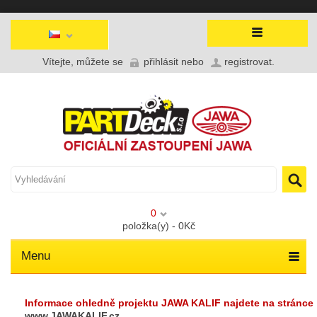
Vítejte, můžete se
přihlásit
nebo
registrovat
.
0
položka(y) - 0Kč
Menu
Informace ohledně projektu JAWA KALIF najdete na stránce
www.JAWAKALIF.cz