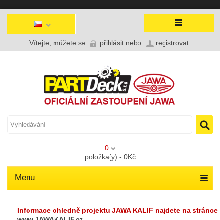
Vítejte, můžete se
přihlásit
nebo
registrovat
.
0
položka(y) - 0Kč
Menu
Informace ohledně projektu JAWA KALIF najdete na stránce
www.JAWAKALIF.cz