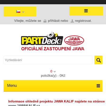
Vítejte, můžete se
přihlásit
nebo
registrovat
.
0
položka(y) - 0Kč
Menu
Informace ohledně projektu JAWA KALIF najdete na stránce
www.JAWAKALIF.cz