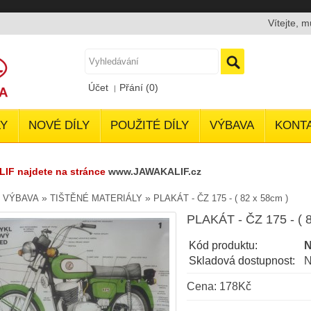
Vítejte, 
Účet
Přání (0)
Y
NOVÉ DÍLY
POUŽITÉ DÍLY
VÝBAVA
KONT
LIF najdete na stránce
www.JAWAKALIF.cz
»
»
»
VÝBAVA
TIŠTĚNÉ MATERIÁLY
PLAKÁT - ČZ 175 - ( 82 x 58cm )
PLAKÁT - ČZ 175 - ( 
Kód produktu:
N
Skladová dostupnost:
N
Cena: 178Kč