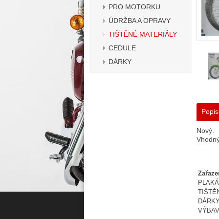
PRO MOTORKU
ÚDRŽBA A OPRAVY
TIŠTĚNÉ MATERIÁLY
CEDULE
DÁRKY
Popis
Nový.
Vhodný 
Zařaze
PLAKÁ
TIŠTĚ
DÁRK
VÝBA