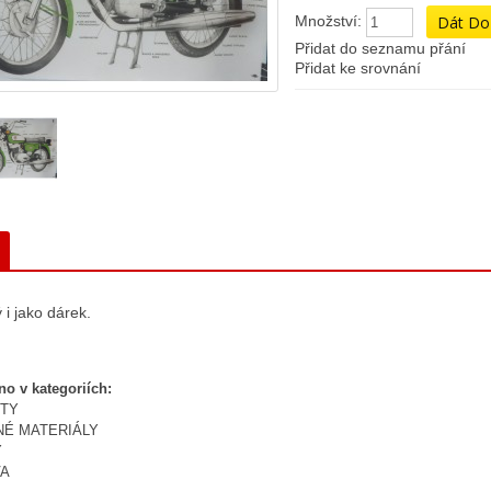
Množství:
Přidat do seznamu přání
Přidat ke srovnání
i jako dárek.
no v kategoriích:
TY
NÉ MATERIÁLY
Y
VA