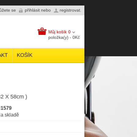
můžete se
přihlásit
nebo
registrovat
.
Můj košík
0
položka(y) - 0Kč
AKT
KOŠÍK
82 X 58cm )
1579
a skladě