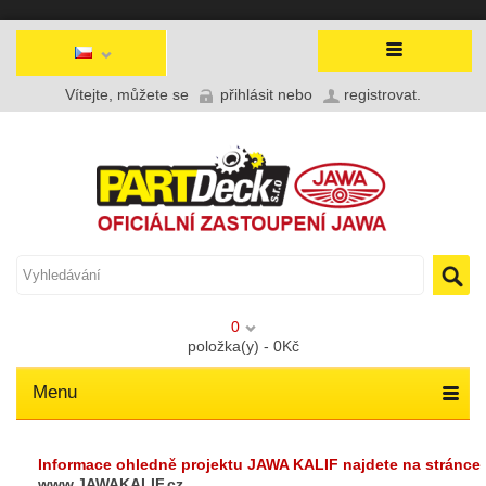
Vítejte, můžete se
přihlásit
nebo
registrovat
.
0
položka(y) - 0Kč
Menu
Informace ohledně projektu JAWA KALIF najdete na stránce
www.JAWAKALIF.cz