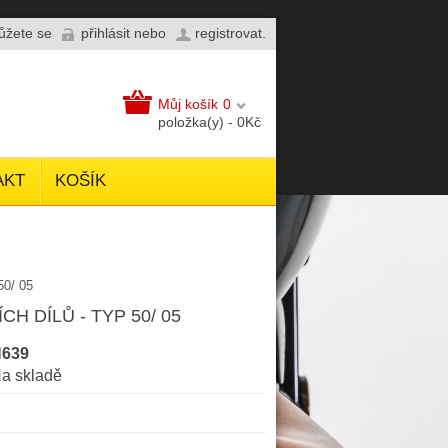
můžete se
přihlásit
nebo
registrovat
.
Můj košík
0
položka(y) - 0Kč
AKT
KOŠÍK
0/ 05
H DÍLŮ - TYP 50/ 05
639
a skladě