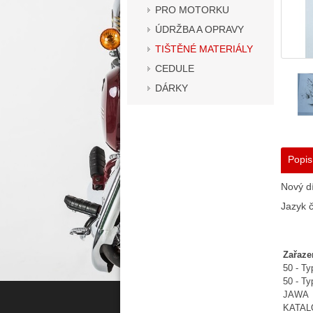
PRO MOTORKU
ÚDRŽBA A OPRAVY
TIŠTĚNÉ MATERIÁLY
CEDULE
DÁRKY
Popis
Nový dí
Jazyk č
Zařaze
50 - T
50 - T
JAWA
KATA