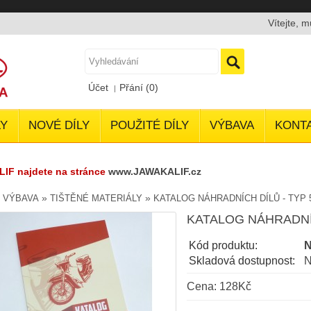
Vítejte, 
Účet
Přání (0)
Y
NOVÉ DÍLY
POUŽITÉ DÍLY
VÝBAVA
KONT
LIF najdete na stránce
www.JAWAKALIF.cz
»
»
»
VÝBAVA
TIŠTĚNÉ MATERIÁLY
KATALOG NÁHRADNÍCH DÍLŮ - TYP 5
KATALOG NÁHRADNÍC
Kód produktu:
N
Skladová dostupnost:
N
Cena: 128Kč