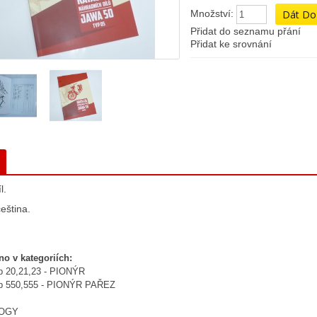
Množství:
Přidat do seznamu přání
Přidat ke srovnání
l.
eština.
no v kategoriích:
yp 20,21,23 - PIONÝR
yp 550,555 - PIONÝR PAŘEZ
LOGY