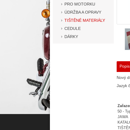
PRO MOTORKU
ÚDRŽBA A OPRAVY
TIŠTĚNÉ MATERIÁLY
CEDULE
DÁRKY
Popis
Nový dí
Jazyk č
Zařaze
50 - T
JAWA
KATA
TIŠTĚ