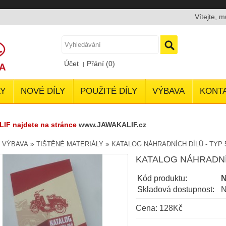
Vítejte, 
Účet
Přání (0)
Y
NOVÉ DÍLY
POUŽITÉ DÍLY
VÝBAVA
KONT
LIF najdete na stránce
www.JAWAKALIF.cz
»
»
»
VÝBAVA
TIŠTĚNÉ MATERIÁLY
KATALOG NÁHRADNÍCH DÍLŮ - TYP 5
KATALOG NÁHRADNÍC
Kód produktu:
N
Skladová dostupnost:
N
Cena: 128Kč