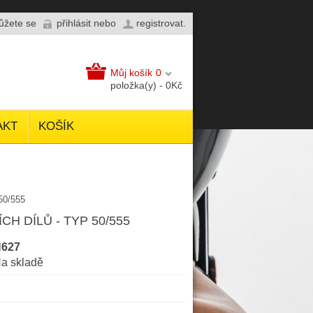
můžete se
přihlásit
nebo
registrovat
.
Můj košík
0
položka(y) - 0Kč
AKT
KOŠÍK
0/555
H DÍLŮ - TYP 50/555
627
a skladě