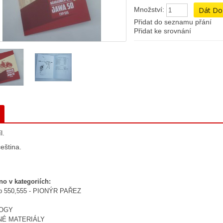
Množství:
Přidat do seznamu přání
Přidat ke srovnání
l.
eština.
no v kategoriích:
yp 550,555 - PIONÝR PAŘEZ
LOGY
NÉ MATERIÁLY