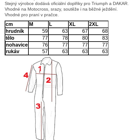
Stejný výrobce dodává oficiální doplňky pro Triumph a DAKAR.
Vhodné na Motocross, srazy, soutěže i na běžné ježdění.
Vhodné pro praní v pračce.
cm
M
L
XL
2XL
hrudník
59
63
67
68
tělo
77
78
80
83
nohavice
76
77
77
77
rukáv
57
63
63
63