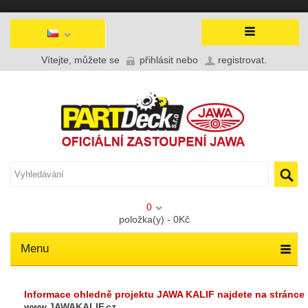
Vítejte, můžete se
přihlásit
nebo
registrovat
.
0
položka(y) - 0Kč
Menu
Informace ohledně projektu JAWA KALIF najdete na stránce
www.JAWAKALIF.cz