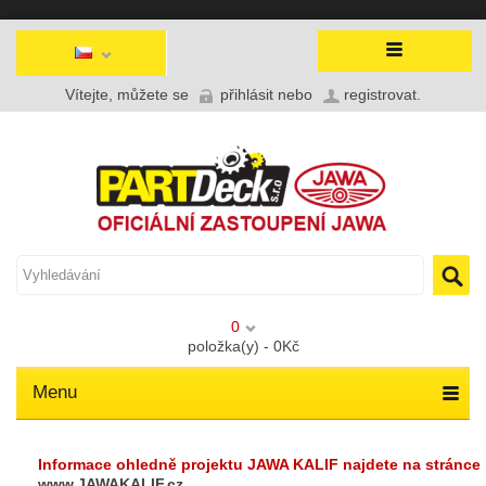
Vítejte, můžete se
přihlásit
nebo
registrovat
.
0
položka(y) - 0Kč
Menu
Informace ohledně projektu JAWA KALIF najdete na stránce
www.JAWAKALIF.cz