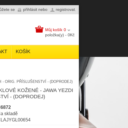
můžete se
přihlásit
nebo
registrovat
.
Můj košík
0
položka(y) - 0Kč
AKT
KOŠÍK
- ORIG. PŘÍSLUŠENSTVÍ - (DOPRODEJ)
LOVÉ KOŽENÉ - JAWA YEZDI
TVÍ - (DOPRODEJ)
6872
a skladě
LAJYGL00654