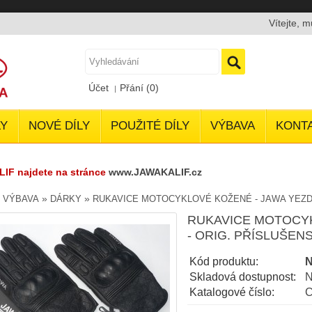
Vítejte, 
Účet
Přání (0)
Y
NOVÉ DÍLY
POUŽITÉ DÍLY
VÝBAVA
KONT
LIF najdete na stránce
www.JAWAKALIF.cz
»
»
»
VÝBAVA
DÁRKY
RUKAVICE MOTOCYKLOVÉ KOŽENÉ - JAWA YEZDI 
RUKAVICE MOTOCYK
- ORIG. PŘÍSLUŠENS
Kód produktu:
N
Skladová dostupnost:
N
Katalogové číslo:
C