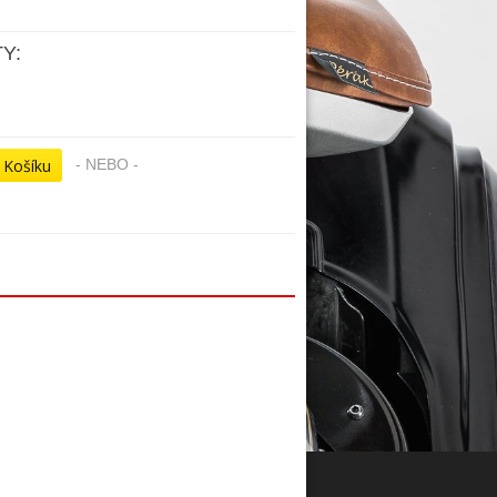
Y:
- NEBO -