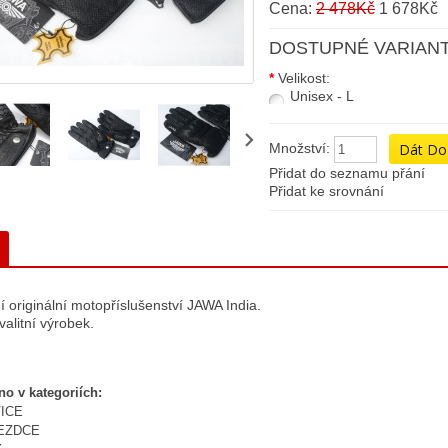
Cena:
2 478Kč
1 678Kč
DOSTUPNÉ VARIANT
*
Velikost:
Unisex - L
Množství:
Přidat do seznamu přání
Přidat ke srovnání
ní originální motopříslušenství JAWA India.
valitní výrobek.
no v kategoriích:
ICE
EZDCE