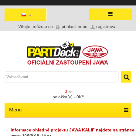
Vítejte, můžete se
přihlásit
nebo
registrovat
.
0
položka(y) - 0Kč
Menu
Informace ohledně projektu JAWA KALIF najdete na stránce
www.JAWAKALIF.cz