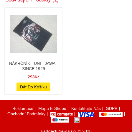
NÁKRČNÍK - UNI - JAWA -
SINCE 1929
298Kč
Dát Do Košíku
Reklamace
Mapa E-Shopu
Kontaktujte Nás
GDPR
Obchodní Podmínky
Partdeck New s.r.o. © 2026