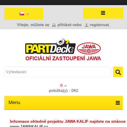
Vítejte, můžete se
přihlásit
nebo
registrovat
.
0
položka(y) - 0Kč
Menu
Informace ohledně projektu JAWA KALIF najdete na stránce
www.JAWAKALIF.cz