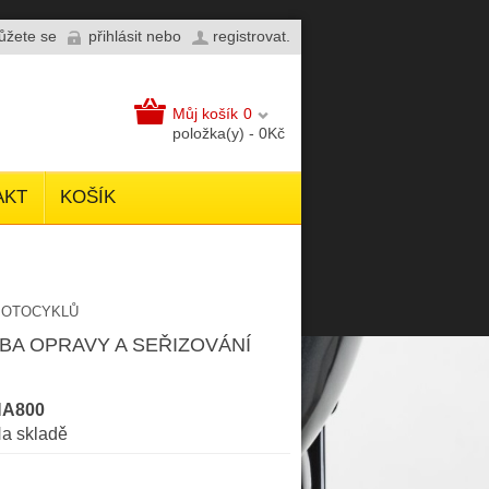
můžete se
přihlásit
nebo
registrovat
.
Můj košík
0
položka(y) - 0Kč
AKT
KOŠÍK
 MOTOCYKLŮ
ŽBA OPRAVY A SEŘIZOVÁNÍ
NA800
a skladě