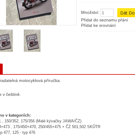
Množství:
Přidat do seznamu přání
Přidat ke srovnání
radatelná motocyklová příručka.
e v češtině.
no v kategoriích:
1 , 150/352, 175/356 (Malé kývačky JAWA/ČZ)
3+473 , 175/450+470, 250/455+475 + ČZ 501,502 SKŮTR
yp 477, 125 - typ 476