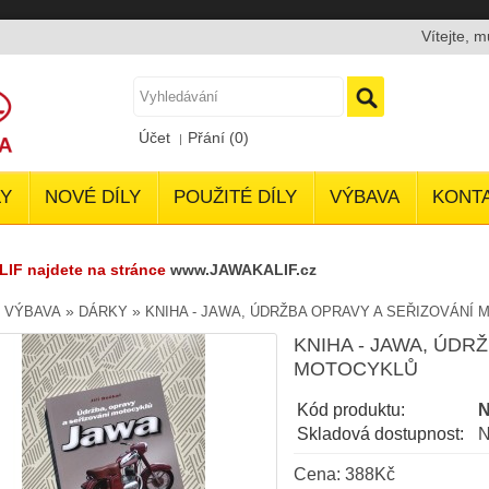
Vítejte, 
Účet
Přání (0)
Y
NOVÉ DÍLY
POUŽITÉ DÍLY
VÝBAVA
KONT
LIF najdete na stránce
www.JAWAKALIF.cz
»
»
»
VÝBAVA
DÁRKY
KNIHA - JAWA, ÚDRŽBA OPRAVY A SEŘIZOVÁNÍ
KNIHA - JAWA, ÚDR
MOTOCYKLŮ
Kód produktu:
Skladová dostupnost:
N
Cena: 388Kč