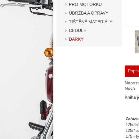
PRO MOTORKU
ÚDRŽBA A OPRAVY
TIŠTĚNÉ MATERIÁLY
CEDULE
DÁRKY
Popis
Nepost
Nová.
Kniha j
Zařaze
125/35
125/45
175 - t