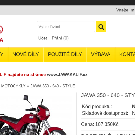
Vítejte, 
Účet
Přání (0)
Y
NOVÉ DÍLY
POUŽITÉ DÍLY
VÝBAVA
KONT
LIF najdete na stránce
www.JAWAKALIF.cz
»
»
MOTOCYKLY
JAWA 350 - 640 - STYLE
JAWA 350 - 640 - ST
Kód produktu:
Skladová dostupnost:
N
Cena: 107 350Kč