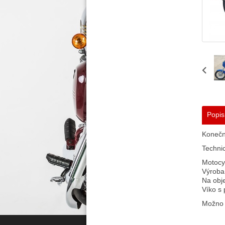
Popis
Konečn
Technic
Motocyk
Výroba 
Na obje
Víko s
Možno v