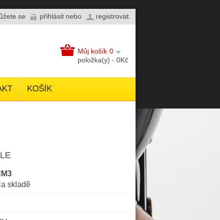
můžete se
přihlásit
nebo
registrovat
.
Můj košík
0
položka(y) - 0Kč
AKT
KOŠÍK
YLE
NM3
a skladě