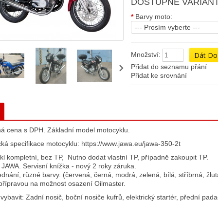
DOSTUPNÉ VARIANT
*
Barvy moto:
--- Prosím vyberte ---
Množství:
Přidat do seznamu přání
Přidat ke srovnání
á cena s DPH. Základní model motocyklu.
ká specifikace motocyklu: https://www.jawa.eu/jawa-350-2t
l kompletní, bez TP, Nutno dodat vlastní TP, případně zakoupit TP.
JAWA. Servisní knížka - nový 2 roky záruka.
dnání, různé barvy. (červená, černá, modrá, zelená, bílá, stříbrná, žlut
 přípravou na možnost osazení Oilmaster.
ybavit: Zadní nosič, boční nosiče kufrů, elektrický startér, přední pa