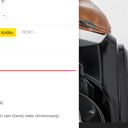
Y:
- NEBO -
á)
dací rám (černý nebo chromovaný).