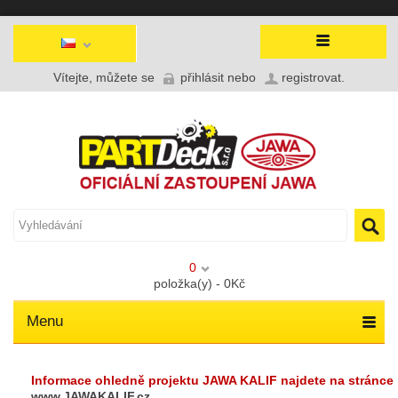
Vítejte, můžete se
přihlásit
nebo
registrovat
.
0
položka(y) - 0Kč
Menu
Informace ohledně projektu JAWA KALIF najdete na stránce
www.JAWAKALIF.cz