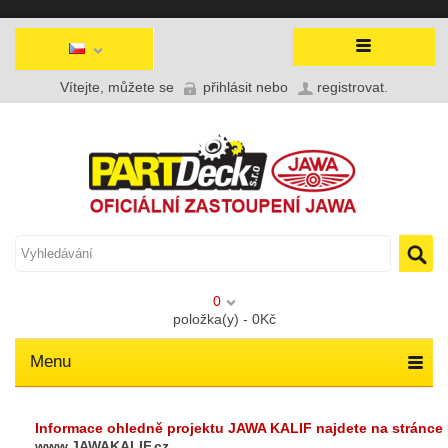
Vítejte, můžete se
přihlásit
nebo
registrovat
.
0
položka(y) - 0Kč
Menu
Informace ohledně projektu JAWA KALIF najdete na stránce
www.JAWAKALIF.cz