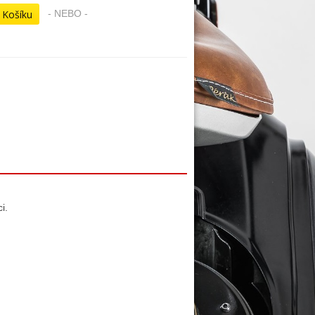
- NEBO -
i.