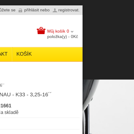
můžete se
přihlásit
nebo
registrovat
.
Můj košík
0
položka(y) - 0Kč
AKT
KOŠÍK
6´´
U - K33 - 3,25-16´´
1661
a skladě