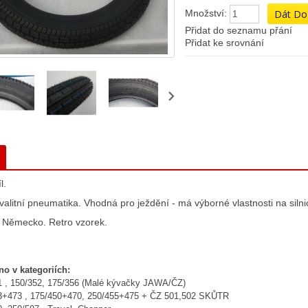
Množství:
Přidat do seznamu přání
Přidat ke srovnání
l.
valitní pneumatika. Vhodná pro ježdění - má výborné vlastnosti na silnic
 Německo. Retro vzorek.
no v kategoriích:
1 , 150/352, 175/356 (Malé kývačky JAWA/ČZ)
3+473 , 175/450+470, 250/455+475 + ČZ 501,502 SKŮTR