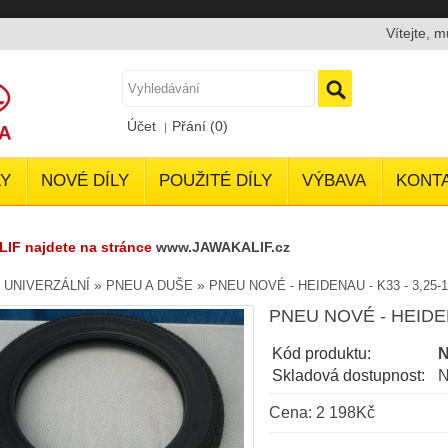
Vítejte, 
Účet
Přání (0)
Y
NOVÉ DÍLY
POUŽITÉ DÍLY
VÝBAVA
KONT
LIF najdete na stránce
www.JAWAKALIF.cz
»
»
»
UNIVERZÁLNÍ
PNEU A DUŠE
PNEU NOVÉ - HEIDENAU - K33 - 3,25-1
PNEU NOVÉ - HEIDENA
Kód produktu:
N
Skladová dostupnost:
N
Cena: 2 198Kč