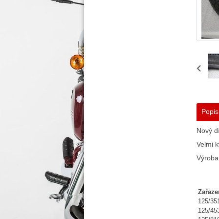
Popis
Nový dí
Velmi k
Výroba
Zařaze
125/35
125/45