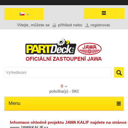
Vítejte, můžete se
přihlásit
nebo
registrovat
.
0
položka(y) - 0Kč
Menu
Informace ohledně projektu JAWA KALIF najdete na stránce
www.JAWAKALIF.cz