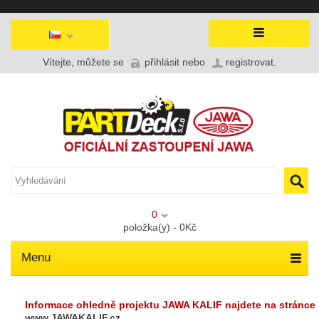
Vítejte, můžete se
přihlásit
nebo
registrovat
.
0
položka(y) - 0Kč
Menu
Informace ohledně projektu JAWA KALIF najdete na stránce
www.JAWAKALIF.cz