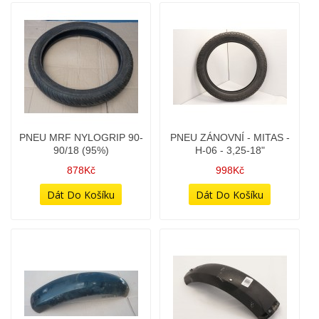
OVLÁDÁNÍ NÁKLONU
PALIVOVÁ NÁDRŽ -
SVĚTLOMETU - SESTAVA
638,639,632 - VÍNOVÁ
228Kč
798Kč
PALIVOVÁ NÁDRŽ - NA
PNEU MRF NYLOGRIP 90-
LAK
90/18 (90%)