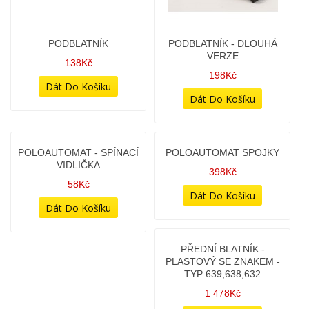
1 298Kč
828Kč
PNEU MRF NYLOGRIP 90-
PNEU ZÁNOVNÍ - MITAS -
90/18 (95%)
H-06 - 3,25-18"
878Kč
998Kč