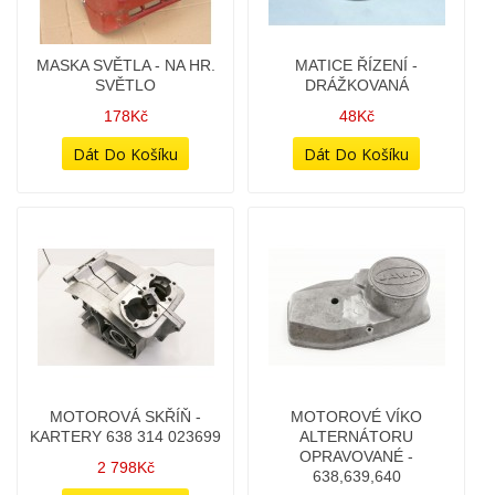
MADLO BOČNÍ - CHROM -
MASKA SVĚTLA - NA HR.
LEVÉ - TYP 638,639,632
SVĚTLO
268Kč
178Kč