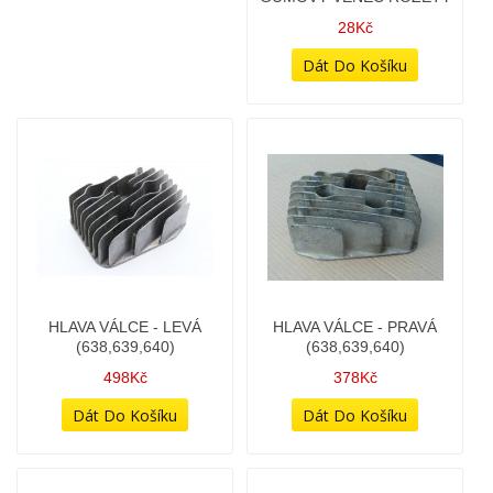
ELEKTROINSTALAČNÍ
FAJFKY - SADA
RYCHLOSPOJKA - 8 PIN -
78Kč
NA SVAZEK
48Kč