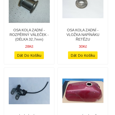
OILMASTER - ČERPADLO
OSA KOLA ZADNÍ -
MIKUNI - JAWA
KOMPLETNÍ
350/638,639,640
598Kč
3 978Kč