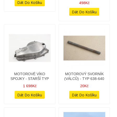
MATICE ŘÍZENÍ -
MOTOROVÁ SKŘÍŇ -
DRÁŽKOVANÁ
KARTERY 638 314 023699
48Kč
2 798Kč