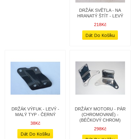
DRŽÁK KLAKSONU -
DRŽÁK KONDENZÁTORŮ
(CHROMOVANÝ) -
NA ALTERNÁTOR PAL 12V
(CHROM KVALITA B)
- DVOUVÁLEC
118Kč
98Kč