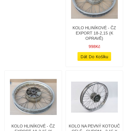
KOLO - BRZDOVÝ BUBEN
KOLO - BRZDOVÝ BUBEN
(BRZDNÁ PLOCHA
(BRZDNÁ PLOCHA
STOČENA NA
STOČENA NA
SOUSTRUHU, NOVÁ
SOUSTRUHU, NOVÁ
LOŽISKA, LEŠTĚNO)
LOŽISKA, LEŠTĚNO)
978Kč
978Kč
KOLO CELÉ - CHROM -
KOLO HLINÍKOVÉ - ČZ