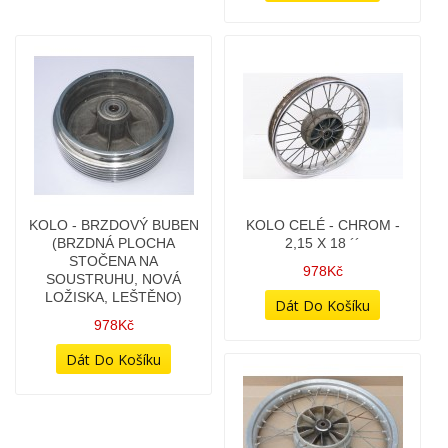
KLIKOVÁ HŘÍDEL -
KOLO - BRZDOVÝ BUBEN
DVOULOŽISKO - TYP
478Kč
350/638,639,640 -
OILMASTER (PO GO)
7 498Kč