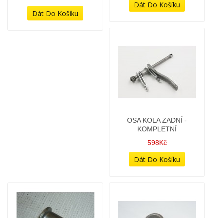
OBJÍMKA ŽÁROVKY
OBJÍMKA ŽÁROVKY
PARABOLY - PLASTOVÁ -
SVĚTLOMETU -
H4, P45T S OČKEM
PLASTOVÁ - 3 KS -
(ASYMETRICKÉ)
198Kč
298Kč