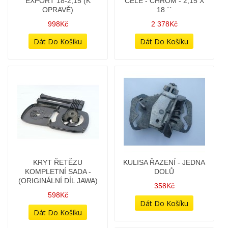
2,15 X 18 ´´
EXPORT 18-2,15 (K
OPRAVĚ)
978Kč
998Kč
KOLO HLINÍKOVÉ - ČZ
KOLO NA PEVNÝ KOTOUČ
EXPORT 18-2,15 (K
CELÉ - CHROM - 2,15 X
OPRAVĚ)
18 ´´
998Kč
2 378Kč