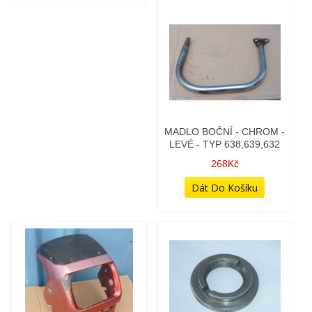
KRYT ŘETĚZU
KULISA ŘAZENÍ - JEDNA
KOMPLETNÍ SADA -
DOLŮ
(ORIGINÁLNÍ DÍL JAWA)
358Kč
598Kč