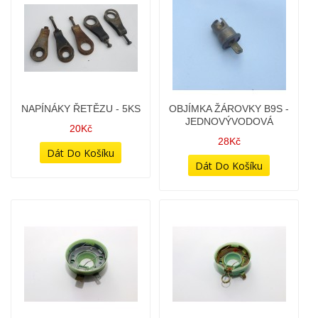
MOTOROVÉ VÍKO
MOTOROVÉ VÍKO
ALTERNÁTORU
SPOJKY - STARŠÍ TYP
OPRAVOVANÉ -
1 698Kč
638,639,640
498Kč
MOTOROVÝ SVORNÍK
NAPÍNÁKY ŘETĚZU - 5KS
(VÁLCŮ) - TYP 638-640