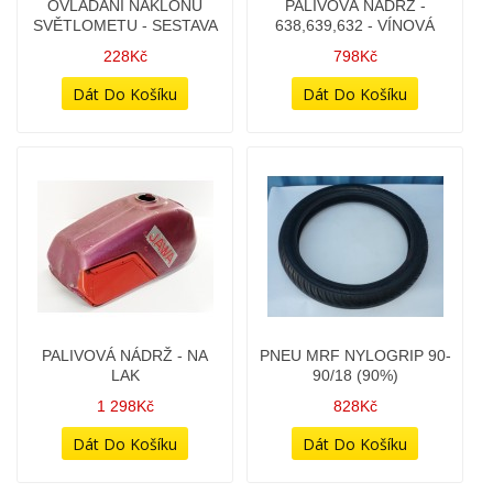
OSA KOLA ZADNÍ -
OSA KOLA ZADNÍ -
ROZPĚRNÝ VÁLEČEK -
VLOŽKA NAPÍNÁKU
(DÉLKA 32,7mm)
ŘETĚZU
28Kč
30Kč