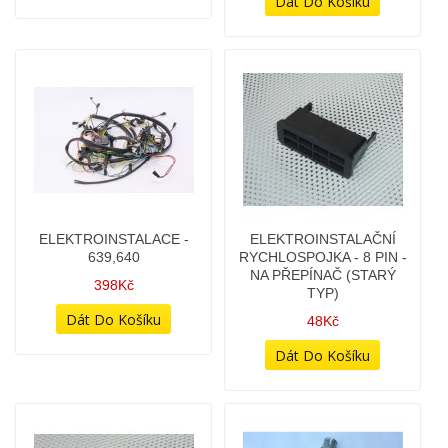
DRŽÁK SVĚTLA -
DRŽÁK SVĚTLA - NA
KLASICKÝ - LEVÝ
HRANATÝ ŠTÍT - LEVÝ
58Kč
218Kč
DRŽÁK VÝFUK - LEVÝ -
DRŽÁKY MOTORU - PÁR
MALÝ TYP - ČERNÝ
(CHROMOVANÉ) -
(BÉČKOVÝ CHROM)
38Kč
298Kč