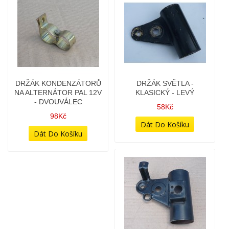
ČEPY HLAVNÍHO
DRŽÁK INDUKČNÍ CÍVKY
STOJANU S POJISTKAMI
38Kč
(PÁR)
86Kč