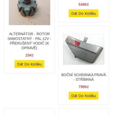
BLINKRY PAL - (ORIG.) -
PÁR
548Kč
ALTERNÁTOR - ROTOR
SAMOSTATNÝ - PAL 12V -
PŘERUŠENÝ VODIČ (K
OPRAVĚ)
15Kč