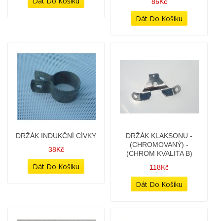
BRZDOVÝ TŘMEN -
ČEP ROZETY S MATICÍ
STARÝ TYP JAWA
118Kč
2 978Kč