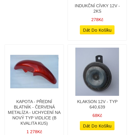
HLAVA VÁLCE - PRAVÁ
HLAVA VÁLCE - PRAVÁ
(638,639,640)
(638,639,640)
378Kč
498Kč
HLAVNÍ STOJAN
INDUKČNÍ CÍVKY 12V -