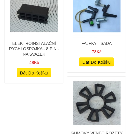
ELEKTROINSTALACE -
ELEKTROINSTALAČNÍ
639,640
RYCHLOSPOJKA - 8 PIN -
NA PŘEPÍNAČ (STARÝ
398Kč
TYP)
48Kč