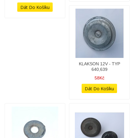
2KS
498Kč
278Kč
KAPOTA - PŘEDNÍ
KLAKSON 12V - TYP
BLATNÍK - ČERVENÁ
640,639
METALÍZA - UCHYCENÍ NA
68Kč
NOVÝ TYP VIDLICE (B
KVALITA KUS)