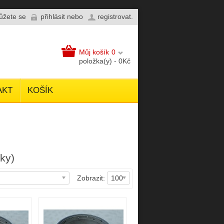
můžete se
přihlásit
nebo
registrovat
.
Můj košík
0
položka(y) - 0Kč
AKT
KOŠÍK
ky)
Zobrazit:
100