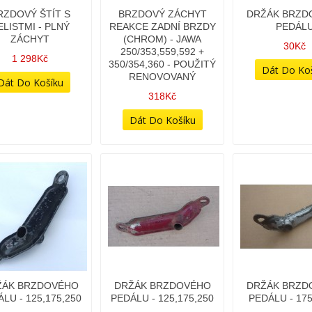
RZDOVÝ ŠTÍT S
BRZDOVÝ ZÁCHYT
DRŽÁK BRZD
ELISTMI - PLNÝ
REAKCE ZADNÍ BRZDY
PEDÁL
ZÁCHYT
(CHROM) - JAWA
30Kč
250/353,559,592 +
1 298Kč
350/354,360 - POUŽITÝ
RENOVOVANÝ
318Kč
ŽÁK BRZDOVÉHO
DRŽÁK BRZDOVÉHO
DRŽÁK BRZD
LU - 125,175,250
PEDÁLU - 125,175,250
PEDÁLU - 175