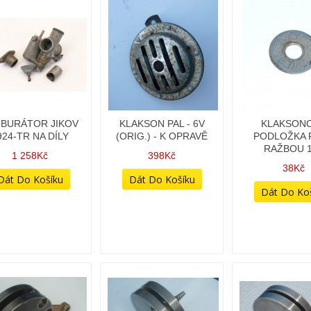
BURÁTOR JIKOV
KLAKSON PAL - 6V
KLAKSON
924-TR NA DÍLY
(ORIG.) - K OPRAVĚ
PODLOŽKA P
RAŽBOU 
1 258Kč
398Kč
38Kč