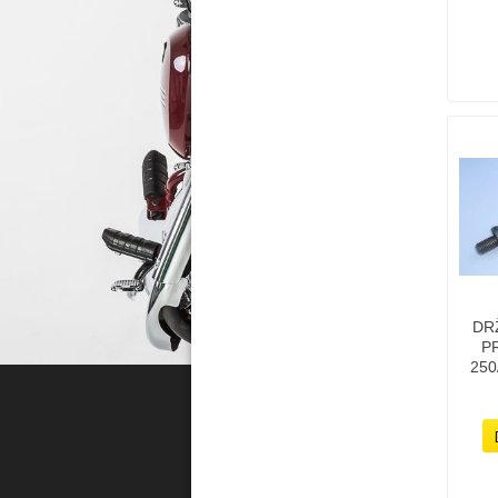
DR
P
250