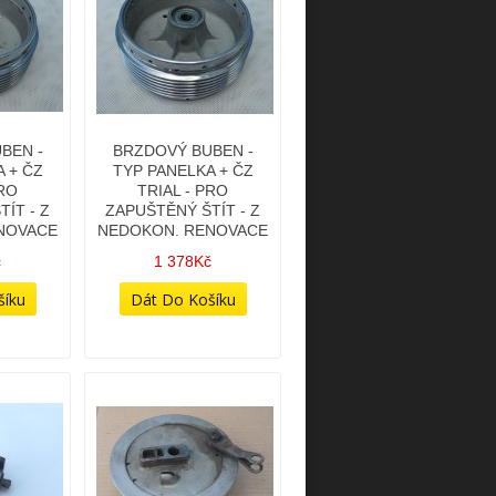
BEN -
BRZDOVÝ BUBEN -
 + ČZ
TYP PANELKA + ČZ
PRO
TRIAL - PRO
ÍT - Z
ZAPUŠTĚNÝ ŠTÍT - Z
NOVACE
NEDOKON. RENOVACE
č
1 378Kč