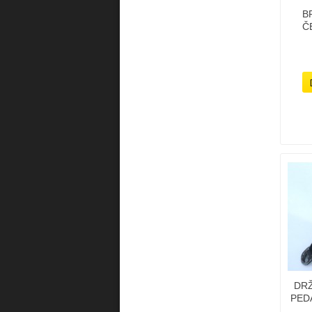
B
Č
DR
PEDÁ