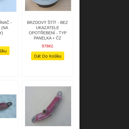
NAČ -
BRZDOVÝ ŠTÍT - BEZ
 (NA
UKAZATELE
Y)
OPOTŘEBENÍ - TYP
PANELKA + ČZ
978Kč