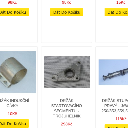
98Kč
98Kč
15Kč
RŽÁK INDUKČNÍ
DRŽÁK
DRŽÁK STUPA
CÍVKY
STARTOVACÍHO
PRAVÝ - JA
SEGMENTU -
250/353,559,
10Kč
TROJÚHELNÍK
118Kč
298Kč