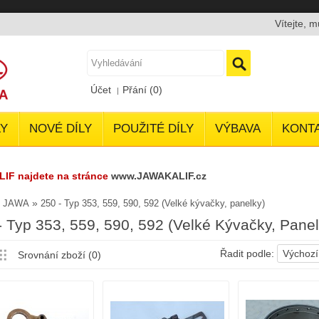
Vítejte, 
Účet
Přání (0)
Y
NOVÉ DÍLY
POUŽITÉ DÍLY
VÝBAVA
KONT
LIF najdete na stránce
www.JAWAKALIF.cz
»
»
JAWA
250 - Typ 353, 559, 590, 592 (Velké kývačky, panelky)
- Typ 353, 559, 590, 592 (Velké Kývačky, Panel
Řadit podle:
Výchozí
Srovnání zboží (0)