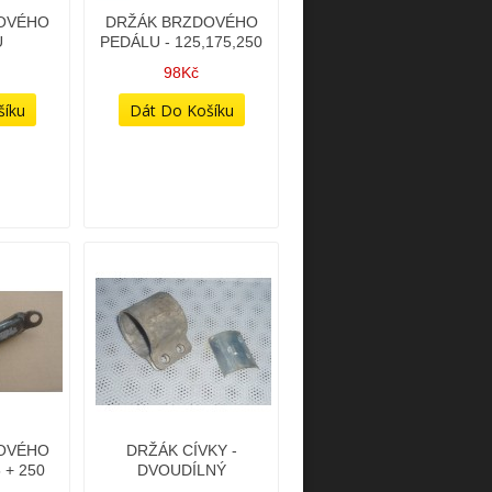
OVÉHO
DRŽÁK BRZDOVÉHO
U
PEDÁLU - 125,175,250
98Kč
OVÉHO
DRŽÁK CÍVKY -
 + 250
DVOUDÍLNÝ