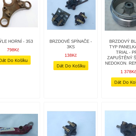
ÝLE HORNÍ - 353
BRZDOVÉ SPÍNAČE -
BRZDOVÝ BU
3KS
TYP PANELKA
798Kč
TRIAL - 
138Kč
ZAPUŠTĚNÝ ŠT
NEDOKON. RE
1 378K