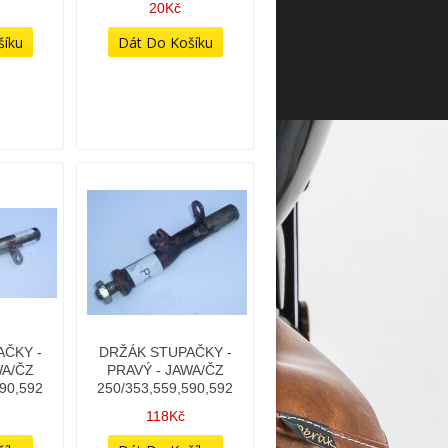
20Kč
ČKY -
DRŽÁK STUPAČKY -
WA/ČZ
PRAVÝ - JAWA/ČZ
590,592
250/353,559,590,592
118Kč