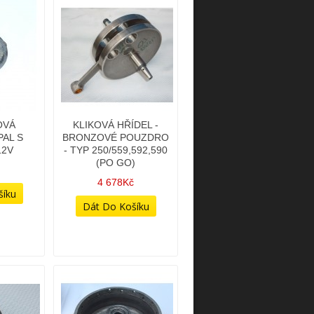
OVÁ
KLIKOVÁ HŘÍDEL -
AL S
BRONZOVÉ POUZDRO
12V
- TYP 250/559,592,590
(PO GO)
4 678Kč