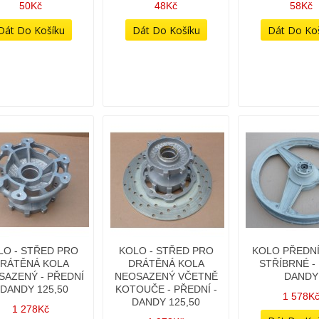
50Kč
48Kč
58Kč
LO - STŘED PRO
KOLO - STŘED PRO
KOLO PŘEDNÍ 
RÁTĚNÁ KOLA
DRÁTĚNÁ KOLA
STŘÍBRNÉ - 1
SAZENÝ - PŘEDNÍ
NEOSAZENÝ VČETNĚ
DANDY
 DANDY 125,50
KOTOUČE - PŘEDNÍ -
1 578K
DANDY 125,50
1 278Kč