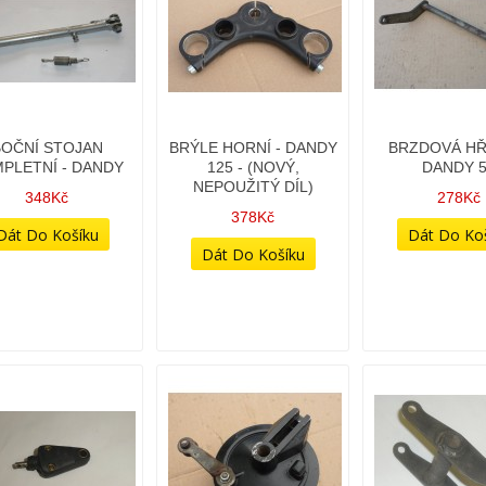
BOČNÍ STOJAN
BRÝLE HORNÍ - DANDY
BRZDOVÁ HŘÍ
PLETNÍ - DANDY
125 - (NOVÝ,
DANDY 
NEPOUŽITÝ DÍL)
348Kč
278Kč
378Kč