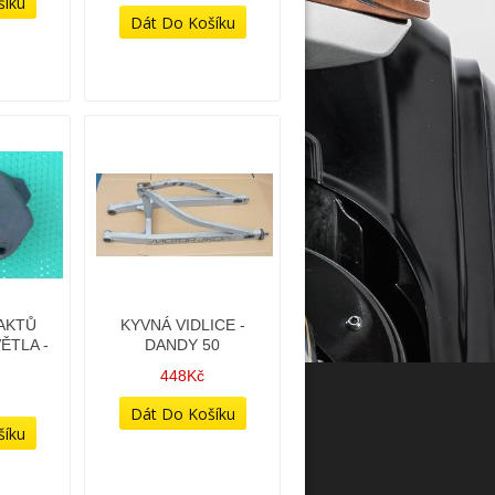
AKTŮ
KYVNÁ VIDLICE -
ĚTLA -
DANDY 50
448Kč