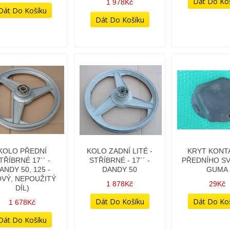
1 978Kč
KOLO PŘEDNÍ
KOLO ZADNÍ LITÉ -
KRYT KONT
TŘÍBRNÉ 17´´ -
STŘÍBRNÉ - 17´´ -
PŘEDNÍHO SV
ANDY 50, 125 -
DANDY 50
GUMA
OVÝ, NEPOUŽITÝ
1 878Kč
29Kč
DÍL)
1 678Kč