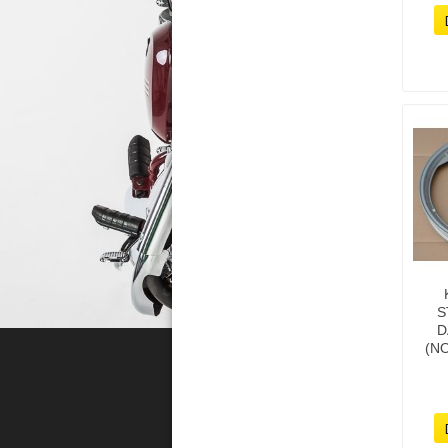
S
D
(N