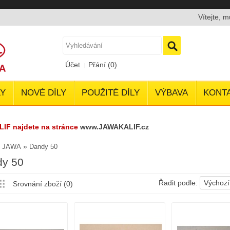
Vítejte, 
Účet
Přání (0)
Y
NOVÉ DÍLY
POUŽITÉ DÍLY
VÝBAVA
KONT
LIF najdete na stránce
www.JAWAKALIF.cz
»
»
JAWA
Dandy 50
y 50
Řadit podle:
Výchozí
Srovnání zboží (0)