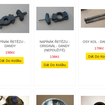
PÍNÁK ŘETĚZU -
NAPÍNÁK ŘETĚZU -
OSY KOL - DA
DANDY
ORIGINÁL - DANDY
178Kč
(NEPOUŽITÉ)
198Kč
138Kč