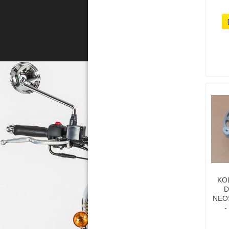
KO
D
NEO
-