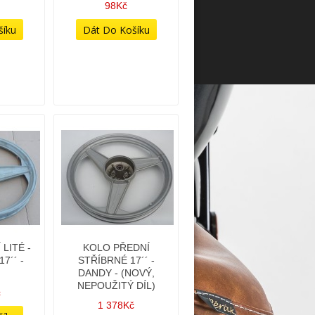
98Kč
LITÉ -
KOLO PŘEDNÍ
7´´ -
STŘÍBRNÉ 17´´ -
DANDY - (NOVÝ,
NEPOUŽITÝ DÍL)
č
1 378Kč