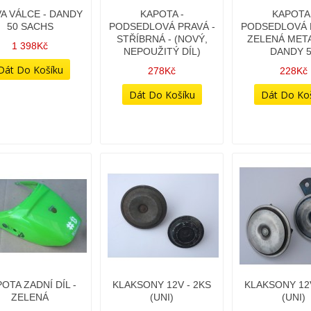
A VÁLCE - DANDY
KAPOTA -
KAPOTA 
50 SACHS
PODSEDLOVÁ PRAVÁ -
PODSEDLOVÁ 
STŘÍBRNÁ - (NOVÝ,
ZELENÁ META
1 398Kč
NEPOUŽITÝ DÍL)
DANDY 
278Kč
228Kč
OTA ZADNÍ DÍL -
KLAKSONY 12V - 2KS
KLAKSONY 12V
ZELENÁ
(UNI)
(UNI)