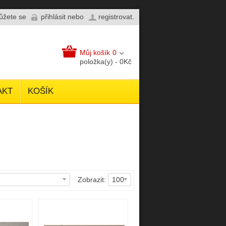
můžete se
přihlásit
nebo
registrovat
.
Můj košík
0
položka(y) - 0Kč
AKT
KOŠÍK
Zobrazit:
100