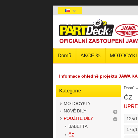
Domů
AKCE %
MOTOCYKL
Informace ohledně projektu JAWA KA
Domů
Kategorie
ČZ
MOTOCYKLY
UPŘE
NOVÉ DÍLY
POUŽITÉ DÍLY
125/1
BABETTA
175,1
ČZ