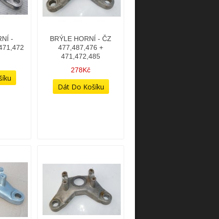
NÍ -
BRÝLE HORNÍ - ČZ
471,472
477,487,476 +
471,472,485
278Kč