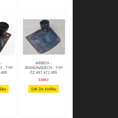
-
AIRBOX -
 - TYP
JEDNONÁDECH - TYP
,485
ČZ 487,472,485
338Kč