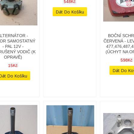
548Kč
ALTERNÁTOR -
BOČNÍ SCH
OR SAMOSTATNÝ
ČERVENÁ - LEV
- PAL 12V -
477,476,487,
RUŠENÝ VODIČ (K
(ÚCHYT NA O
OPRAVĚ)
598Kč
15Kč