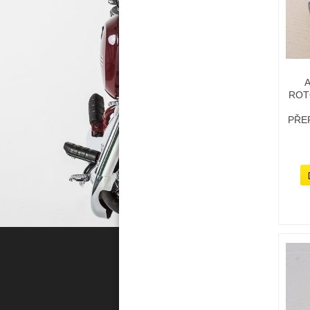
ROT
PŘE