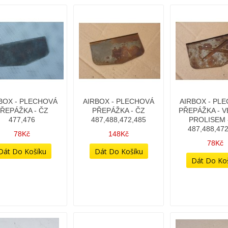
BOX - PLECHOVÁ
AIRBOX - PLECHOVÁ
AIRBOX - PL
ŘEPÁŽKA - ČZ
PŘEPÁŽKA - ČZ
PŘEPÁŽKA - V
477,476
487,488,472,485
PROLISEM 
487,488,47
78Kč
148Kč
78Kč