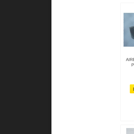
AIR
P