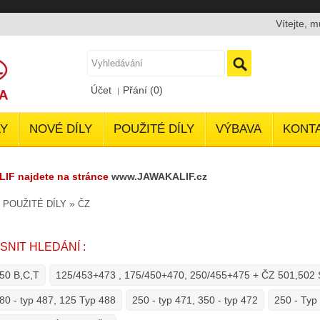
Vítejte, 
Účet
Přání (0)
Y
NOVÉ DÍLY
POUŽITÉ DÍLY
VÝBAVA
KONT
LIF najdete na stránce
www.JAWAKALIF.cz
»
»
POUŽITÉ DÍLY
ČZ
SNIT HLEDÁNÍ :
50 B,C,T
125/453+473 , 175/450+470, 250/455+475 + ČZ 501,50
80 - typ 487, 125 Typ 488
250 - typ 471, 350 - typ 472
250 - Typ