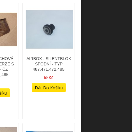
ECHOVÁ
AIRBOX - SILENTBLOK
ERZE S
SPODNÍ - TYP
- ČZ
487,471,472,485
2,485
58Kč