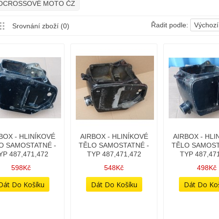
OCROSSOVÉ MOTO ČZ
Řadit podle:
Výchozí
Srovnání zboží (0)
BOX - HLINÍKOVÉ
AIRBOX - HLINÍKOVÉ
AIRBOX - HLI
O SAMOSTATNÉ -
TĚLO SAMOSTATNÉ -
TĚLO SAMOST
YP 487,471,472
TYP 487,471,472
TYP 487,47
598Kč
548Kč
498Kč