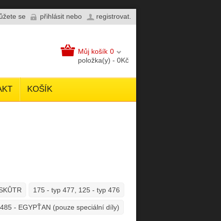
můžete se
přihlásit
nebo
registrovat
.
Můj košík
0
položka(y) - 0Kč
AKT
KOŠÍK
2 SKŮTR
175 - typ 477, 125 - typ 476
 485 - EGYPŤAN (pouze speciální díly)