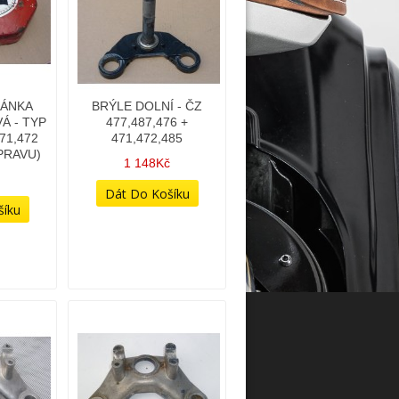
RÁNKA
BRÝLE DOLNÍ - ČZ
Á - TYP
477,487,476 +
471,472
471,472,485
PRAVU)
1 148Kč