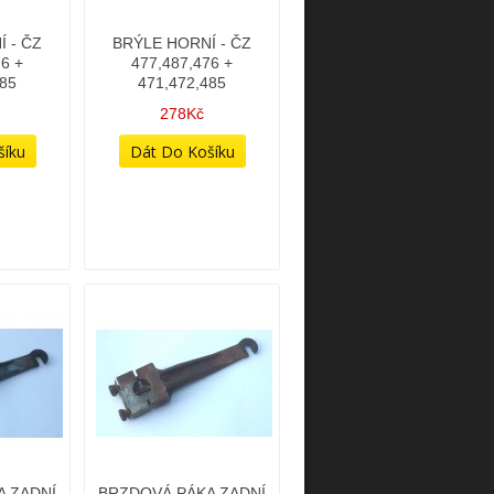
 - ČZ
BRÝLE HORNÍ - ČZ
6 +
477,487,476 +
485
471,472,485
278Kč
A ZADNÍ
BRZDOVÁ PÁKA ZADNÍ