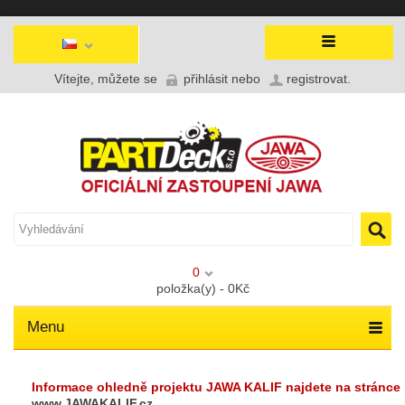
Vítejte, můžete se
přihlásit
nebo
registrovat
.
0
položka(y) - 0Kč
Menu
Informace ohledně projektu JAWA KALIF najdete na stránce
www.JAWAKALIF.cz