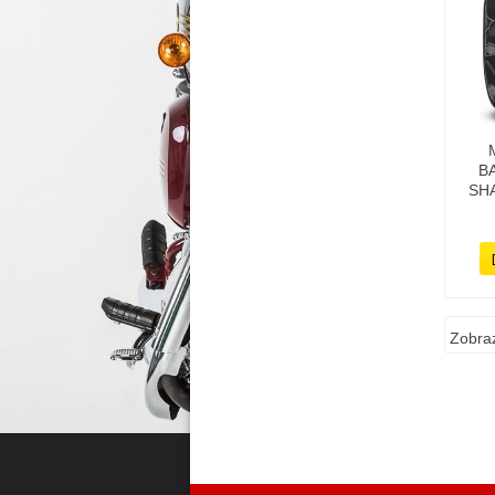
B
SHA
Zobraz