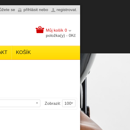
můžete se
přihlásit
nebo
registrovat
.
Můj košík
0
položka(y) - 0Kč
AKT
KOŠÍK
Zobrazit:
100