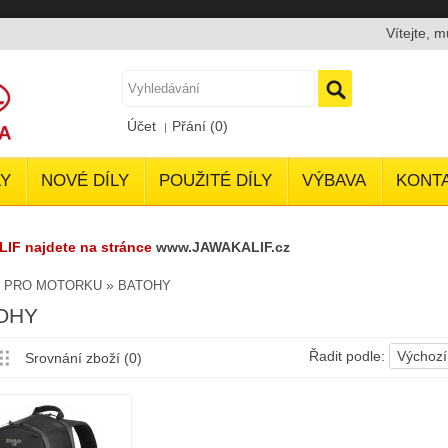
Vítejte, 
Účet
Přání (0)
Y
NOVÉ DÍLY
POUŽITÉ DÍLY
VÝBAVA
KONT
LIF najdete na stránce
www.JAWAKALIF.cz
»
»
PRO MOTORKU
BATOHY
OHY
Řadit podle:
Výchozí
Srovnání zboží (0)