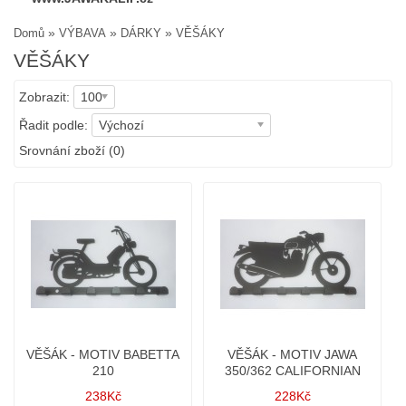
»
»
»
Domů
VÝBAVA
DÁRKY
VĚŠÁKY
VĚŠÁKY
Zobrazit:
100
Řadit podle:
Výchozí
Srovnání zboží (0)
VĚŠÁK - MOTIV BABETTA
VĚŠÁK - MOTIV JAWA
210
350/362 CALIFORNIAN
238Kč
228Kč