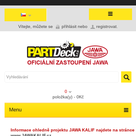
Vítejte, můžete se
přihlásit
nebo
registrovat
.
0
položka(y) - 0Kč
Menu
Informace ohledně projektu JAWA KALIF najdete na stránce
www.JAWAKALIF.cz