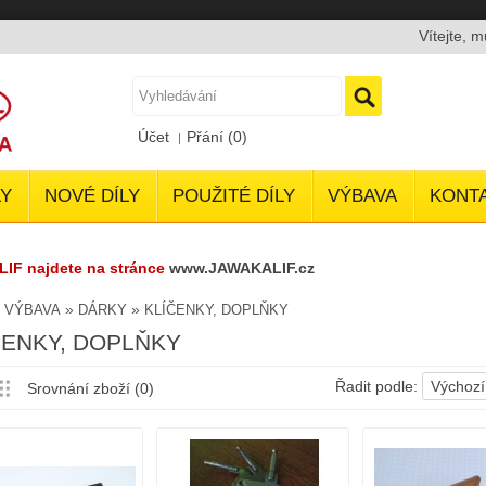
Vítejte, 
Účet
Přání (0)
Y
NOVÉ DÍLY
POUŽITÉ DÍLY
VÝBAVA
KONT
LIF najdete na stránce
www.JAWAKALIF.cz
»
»
»
VÝBAVA
DÁRKY
KLÍČENKY, DOPLŇKY
ČENKY, DOPLŇKY
Řadit podle:
Výchozí
Srovnání zboží (0)