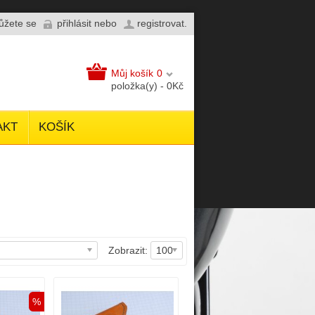
můžete se
přihlásit
nebo
registrovat
.
Můj košík
0
položka(y) - 0Kč
AKT
KOŠÍK
Zobrazit:
100
%