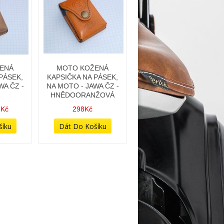
ENÁ
MOTO KOŽENÁ
PÁSEK,
KAPSIČKA NA PÁSEK,
WA ČZ -
NA MOTO - JAWA ČZ -
HNĚDOORANŽOVÁ
8Kč
298Kč