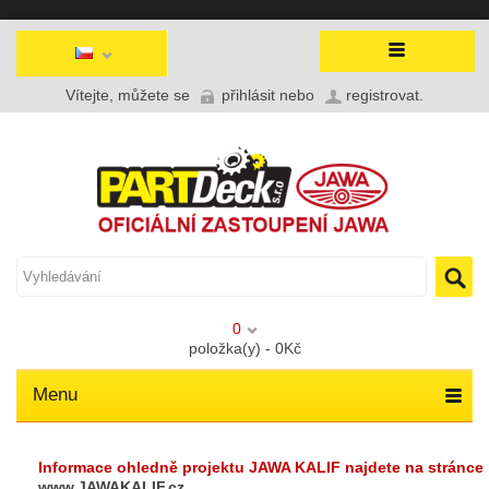
Vítejte, můžete se
přihlásit
nebo
registrovat
.
0
položka(y) - 0Kč
Menu
Informace ohledně projektu JAWA KALIF najdete na stránce
www.JAWAKALIF.cz