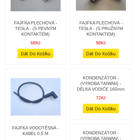
FAJFKA KRÁTKÁ -
FAJFKA KRÁTKÁ -
(NEODRUŠENÁ)
(NEODRUŠENÁ) - TESLA -
REPLIKA DLE ORIGINÁLU
58Kč
56Kč