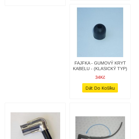
ELEKTROINSTALAČNÍ
ELEKTROINSTALAČNÍ
RYCHLOSPOJKA - 8 PIN -
RYCHLOSPOJKA - 8 PIN -
NA PŘEPÍNAČ (STARÝ
NA SVAZEK
TYP)
48Kč
48Kč
FAJFKA - GUMOVÝ KRYT
FAJFKA - GUMOVÝ KRYT
KABELU
KABELU - (KLASICKÝ TYP)
42Kč
34Kč