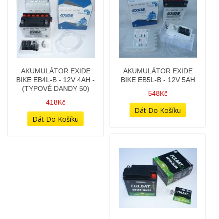
AKUMULÁTOR EXIDE
AKUMULÁTOR FULBAT -
BIKE EB5L-B - 12V 5AH
6V 11AH - 6N11A-1B/3A
GEL (6N11A-1B) - GELOVÁ
548Kč
BEZÚDRŽBOVÁ
828Kč