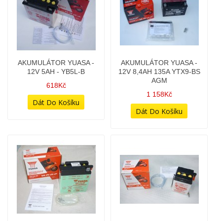
AKUMULÁTOR YUASA -
AKUMULÁTOR YUASA -
12V 5AH - YB5L-B
12V 8,4AH 135A YTX9-BS
AGM
618Kč
1 158Kč
AKUMULÁTOR YUASA -
AKUMULÁTOR YUASA 6V
6V 11AH - 6N11A-1B
4AH - 6N4-2A-5