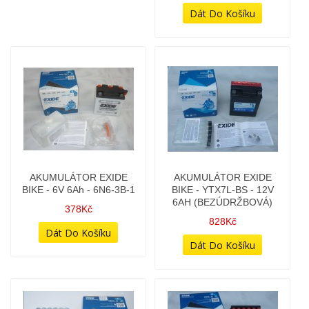
YTX9C-BS AGM
378Kč
1 048Kč
AKUMULÁTOR EXIDE
AKUMULÁTOR EXIDE
BIKE - YTX7L-BS - 12V
BIKE EB4L-B - 12V 4AH -
6AH (BEZÚDRŽBOVÁ)
(TYPOVĚ DANDY 50)
828Kč
418Kč