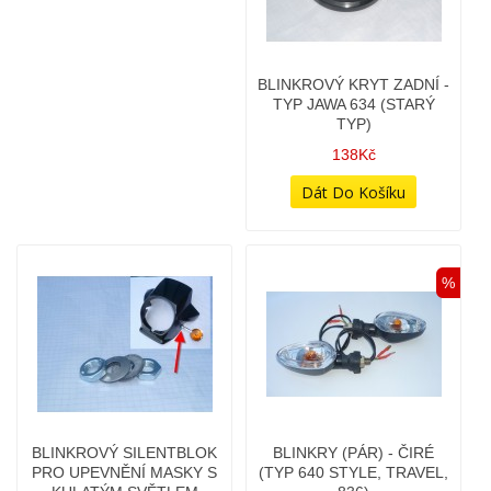
BLINKROVÉ SKLÍČKO
BLINKROVÉ TĚSNĚNÍ -
SAMOSTATNÉ - TYP JAWA
TYP JAWA 350/634
350/634 - SE
34Kč
SIGNOVÁNÍM
CZECHOSLOVAKIA
228Kč