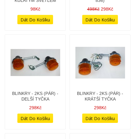
BLINKROVÝ KRYT ZADNÍ -
BLINKROVÝ SILENTBLOK
TYP JAWA 634 (STARÝ
PRO UPEVNĚNÍ MASKY S
TYP)
KULATÝM SVĚTLEM
138Kč
98Kč
%
BLINKRY (PÁR) - ČIRÉ
BLINKRY - 2KS (PÁR) -