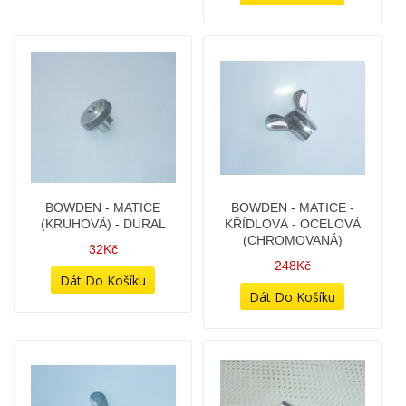
BOWDEN - BRZDA ZADNÍ
BOWDEN - ČEPIČKA -
- (VÝROBA ČR)
(VNIŘNÍ PRŮMĚR PRO
KONCOVKU BOWDENU
178Kč
6,7MM)
18Kč