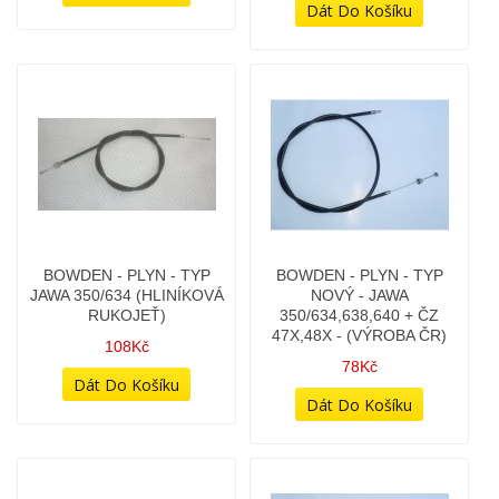
118Kč
28Kč
BOWDEN - MATICE M6
BOWDEN - NÁSTAVEC
(KRUHOVÁ) - OCELOVÁ
SEŘIZOVACÍ M6X18 S
ZINEK - (ORIG. DÍL JAWA)
MATICÍ (ULOŽENKY)
138Kč
28Kč