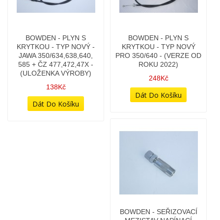
BOWDEN - PLYN - TYP
BOWDEN - PLYN - TYP
JAWA 350/634 (HLINÍKOVÁ
NOVÝ - JAWA
RUKOJEŤ)
350/634,638,640 + ČZ
47X,48X - (VÝROBA ČR)
108Kč
78Kč