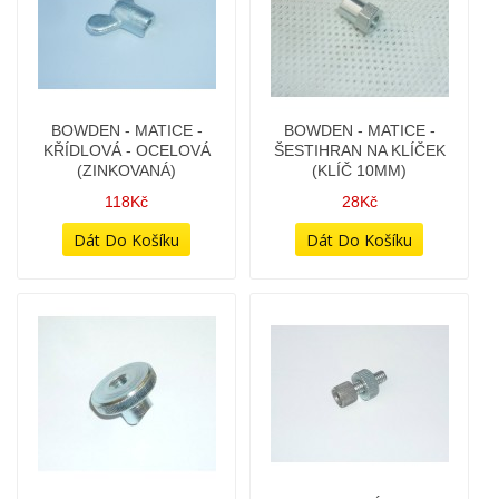
BOWDEN - HOLÝ
BOWDEN - KONCOVKA
BOWDEN S KONCOVKAMI
UNI - (VNITŘNÍ PRŮMĚR
- (DÉLKA 113CM)
5,4MM)
10Kč
8Kč
BOWDEN - MATICE
BOWDEN - MATICE -