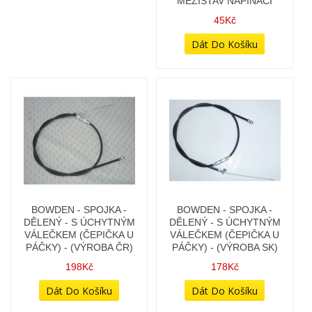
BOWDEN - PLYN - TYP
BOWDEN - PLYN
RYCHLOPAL - (VÝROBA
PRODLOUŽENÝ - TYP
ČR)
NOVÝ - JAWA
350/634,638,640 + ČZ
78Kč
47X,48X - (VÝROBA ČR)
98Kč