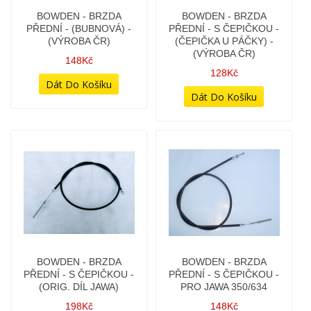
BOČNÍ STOJAN - ŠROUB
BOČNÍ STOJAN - ÚCHYT
NA RÁM - (K NAVAŘENÍ)
74Kč
328Kč