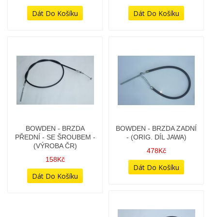
BOWDEN - BRZDA
BOWDEN - BRZDA
PŘEDNÍ - (BUBNOVÁ) -
PŘEDNÍ - S ČEPIČKOU -
(VÝROBA ČR)
(ČEPIČKA U PÁČKY) -
(VÝROBA ČR)
148Kč
128Kč