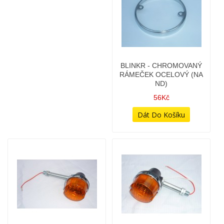
BLINKR - CHROMOVANÝ
BLINKR - DLOUHÁ TYČKA
RÁMEČEK OCELOVÝ (NA
- (TYP 634,638,487) - SE
ND)
SIGNOVÁNÍM
(CZECHOSLOVAKIA)
56Kč
478Kč