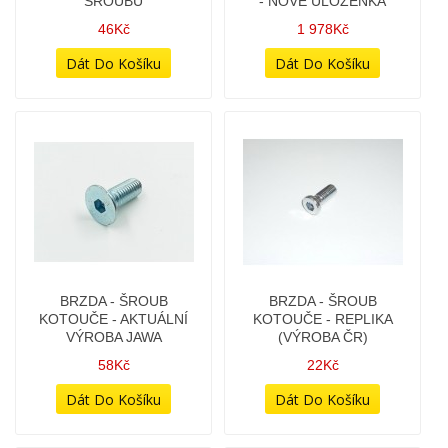
BOWDEN - VÁLEČEK
BOWDEN - VÁLEČEK
BOWDENU DO PÁČKY
30Kč
(NEPROŘÍZLÝ) - 8x9mm
28Kč
BOWDEN - VÁLEČEK
BOWDENOVÁ MATICE -
TRUBIČKA
VRTULKA