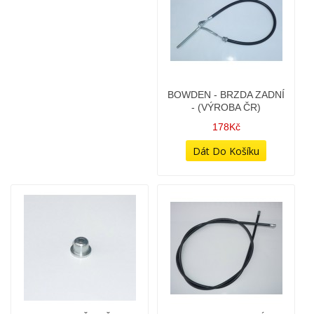
BOWDEN - BRZDA
BOWDEN - BRZDA
PŘEDNÍ - S ČEPIČKOU -
PŘEDNÍ - S ČEPIČKOU -
(ORIG. DÍL JAWA)
PRO JAWA 350/634
198Kč
148Kč