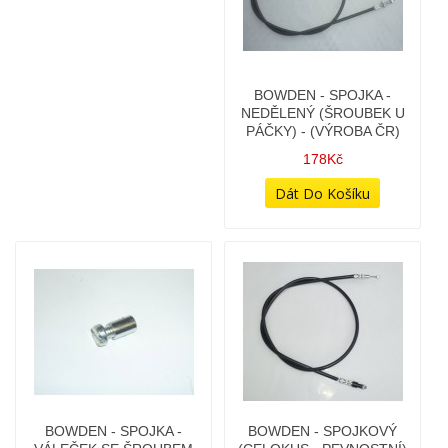
BOWDEN - SEŘIZOVACÍ
BOWDEN - SPOJKA -
MEZISTAV NAPÍNACÍ
DĚLENÝ - S ÚCHYTNÝM
VÁLEČKEM (ČEPIČKA U
45Kč
PÁČKY) - (VÝROBA ČR)
198Kč