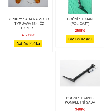
UNI
1 978Kč
BLINKRY SADA NA MOTO
BLINKRY SADA NA MOTO
- (TYP 634,638,487) - SE
- TYP JAWA 634, ČZ
SIGNOVÁNÍM
EXPORT
(CZECHOSLOVAKIA)
4 598Kč
1 748Kč