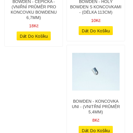
BOWDEN - BRZDA
BOWDEN - BRZDA ZADNÍ
PŘEDNÍ - SE ŠROUBEM -
- (ORIG. DÍL JAWA)
(VÝROBA ČR)
478Kč
158Kč