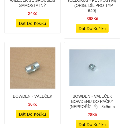
BOWDEN - SPOJKA -
BOWDEN - SPOJKA -
DĚLENÝ - S ÚCHYTNÝM
NEDĚLENÝ (ČEPIČKA U
VÁLEČKEM (ČEPIČKA U
PÁČKY) - (ORIG. DÍL
PÁČKY) - (VÝROBA SK)
JAWA)
178Kč
218Kč