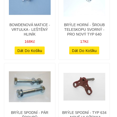
BOWDEN - SPOJKA -
BOWDEN - SPOJKOVÝ
VÁLEČEK SE ŠROUBEM
(CELOKUS - PEVNOSTNÍ)
SAMOSTATNÝ
- (ORIG. DÍL PRO TYP
640)
24Kč
398Kč