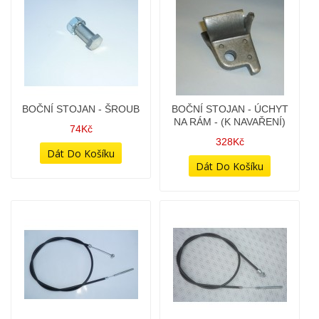
BOČNÍ STOJAN -
BOČNÍ STOJAN -
PRUŽINA
PRUŽINA - (PRVNÍ TYPY
350/634 - DÉLKA 12CM)
56Kč
42Kč