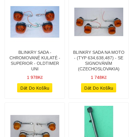
(TYP 640 STYLE, TRAVEL,
DELŠÍ TYČKA
836)
298Kč
498Kč
298Kč
BLINKRY - 2KS (PÁR) -
BLINKRY SADA -
KRÁTŠÍ TYČKA
CHROMOVANÉ KULATÉ -
SUPERIOR - OLDTIMER
298Kč