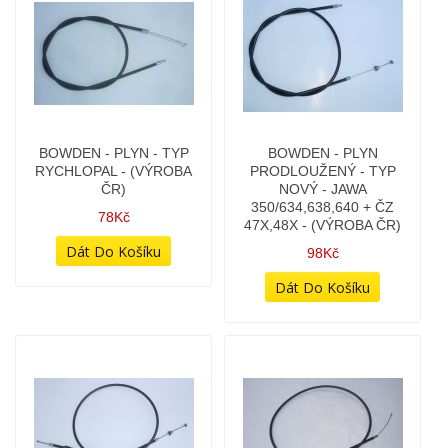
BOWDEN - OILMASTER -
BOWDEN - PLYN - SADA
PLYNOVÉ LANKO (BEZ
(KRÁTKÝ A DLOUHÝ) TYP
ROZDVOJKY)
350/362 CALIFORNIAN
OILMASTER + 350/634
298Kč
248Kč