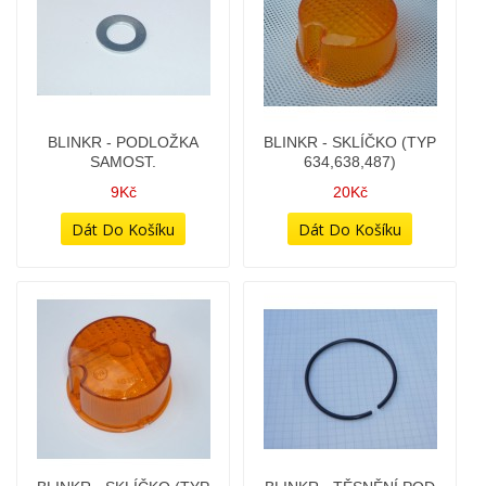
BLINKR - MATICE (JEMNÝ
BLINKR - PODLOŽKA
ZÁVIT) - STARÝ VZHLED
SAMOST.
(19 KLÍČ) - (ZINC)
9Kč
15Kč