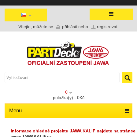
Vítejte, můžete se
přihlásit
nebo
registrovat
.
0
položka(y) - 0Kč
Menu
Informace ohledně projektu JAWA KALIF najdete na stránce
www.JAWAKALIF.cz