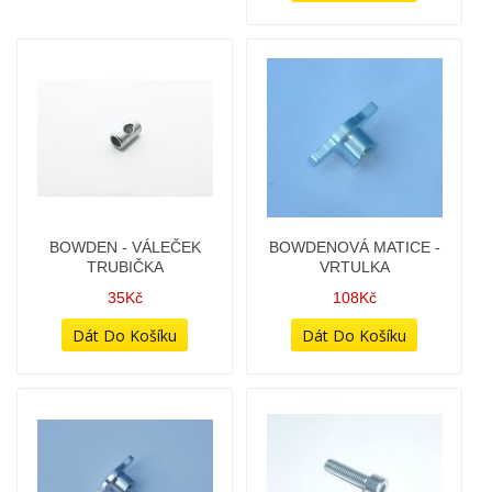
BOWDEN - SPOJKA -
BOWDEN - SPOJKA -
NEDĚLENÝ (ČEPIČKA U
NEDĚLENÝ (ŠROUBEK U
PÁČKY) - (VÝROBA ČR)
PÁČKY) - (VÝROBA ČR)
138Kč
178Kč