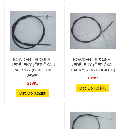
BOWDEN - PLYN S
BOWDEN - PLYN S
KRYTKOU - TYP NOVÝ -
KRYTKOU - TYP NOVÝ
JAWA 350/634,638,640,
PRO 350/640 - (VERZE OD
585 + ČZ 477,472,47X -
ROKU 2022)
(ULOŽENKA VÝROBY)
248Kč
138Kč