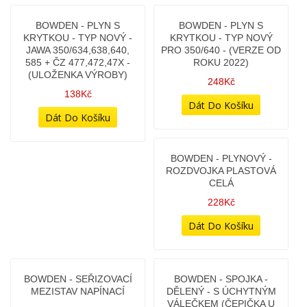
BOWDEN - MATICE -
BOWDEN - MATICE -
KŘÍDLOVÁ - OCELOVÁ
ŠESTIHRAN NA KLÍČEK
(ZINKOVANÁ)
(KLÍČ 10MM)
118Kč
28Kč
BOWDEN - MATICE M6
BOWDEN - NÁSTAVEC
(KRUHOVÁ) - OCELOVÁ
SEŘIZOVACÍ M6X18 S
ZINEK - (ORIG. DÍL JAWA)
MATICÍ (ULOŽENKY)