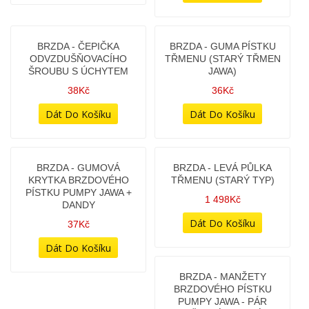
BOWDEN - SEŘIZOVACÍ
BOWDEN - SPOJKA -
MEZISTAV NAPÍNACÍ
DĚLENÝ - S ÚCHYTNÝM
VÁLEČKEM (ČEPIČKA U
45Kč
PÁČKY) - (VÝROBA ČR)
198Kč