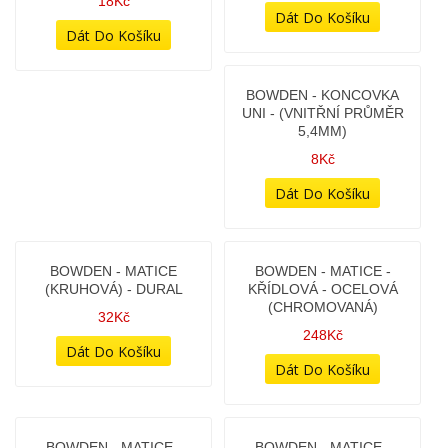
BOWDEN - BRZDA ZADNÍ
- (VÝROBA ČR)
178Kč
BOWDEN - ČEPIČKA -
BOWDEN - HOLÝ
(VNIŘNÍ PRŮMĚR PRO
BOWDEN S KONCOVKAMI
KONCOVKU BOWDENU
- (DÉLKA 113CM)