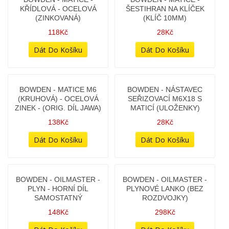
6,7MM)
10Kč
18Kč
BOWDEN - KONCOVKA
UNI - (VNITŘNÍ PRŮMĚR
5,4MM)
8Kč