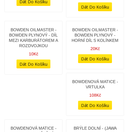
BOWDEN - PLYN - TYP
BOWDEN - PLYN
NOVÝ - JAWA
PRODLOUŽENÝ - TYP
350/634,638,640 + ČZ
NOVÝ - JAWA
47X,48X - (VÝROBA ČR)
350/634,638,640 + ČZ
47X,48X - (VÝROBA ČR)
78Kč
98Kč