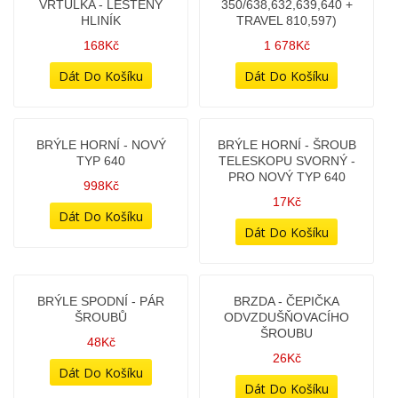
BOWDEN - PLYN S
BOWDEN - PLYN S
KRYTKOU - TYP NOVÝ -
KRYTKOU - TYP NOVÝ
JAWA 350/634,638,640,
PRO 350/640 - (VERZE OD
585 + ČZ 477,472,47X -
ROKU 2022)
(ULOŽENKA VÝROBY)
248Kč
138Kč
BOWDEN - PLYNOVÝ -
ROZDVOJKA PLASTOVÁ
CELÁ
228Kč