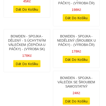
138Kč
28Kč
BOWDEN - OILMASTER -
BOWDEN - OILMASTER -
PLYN - HORNÍ DÍL
PLYNOVÉ LANKO (BEZ
SAMOSTATNÝ
ROZDVOJKY)
148Kč
298Kč