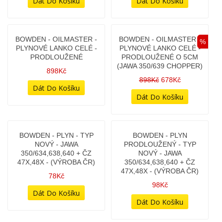
BOWDEN - MATICE
BOWDEN - MATICE -
(KRUHOVÁ) - DURAL
KŘÍDLOVÁ - OCELOVÁ
(CHROMOVANÁ)
32Kč
248Kč