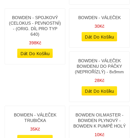
%
BOWDEN - OILMASTER -
BOWDEN - OILMASTER -
PLYNOVÉ LANKO CELÉ -
PLYNOVÉ LANKO CELÉ -
PRODLOUŽENÉ
PRODLOUŽENÉ O 5CM
(JAWA 350/639 CHOPPER)
898Kč
898Kč
678Kč