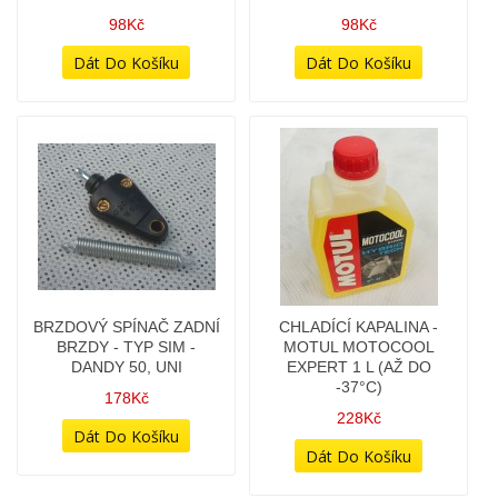
DANDY 50, UNI
98Kč
178Kč
CHLADÍCÍ KAPALINA -
ČISTIČ PŘILBY VČETNĚ
MOTUL MOTOCOOL
PLEXI - MOTUL M1
EXPERT 1 L (AŽ DO
HELMET & VISOR CLEAN
-37°C)
0,25 L
228Kč
138Kč