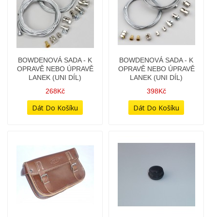
BOWDENOVÁ SADA - K
BRAŠNA HNĚDÁ TMAVÁ -
OPRAVĚ NEBO ÚPRAVĚ
STADION - (ČESKÁ
LANEK (UNI DÍL)
VÝROBA - NEJLEPŠÍ
KVALITA)
398Kč
1 978Kč