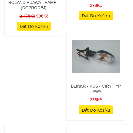
ŽLUTÝ - TYPOVĚ ČZ
- JAWA TRAMP
ROLAND + JAWA TRAMP -
298Kč
(DOPRODEJ)
2 478Kč
998Kč
BLINKR - KUS - ČIRÝ TYP
BLINKR - ORIGINÁL
JAWA
HOMOLOGOVANÝ - LEVÝ
PŘEDNÍ / PRAVÝ ZADNÍ
258Kč
548Kč