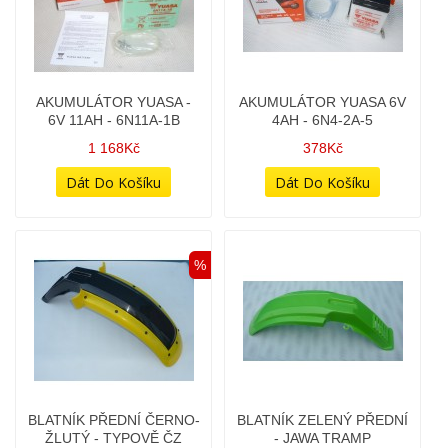
AKUMULÁTOR YUASA -
AKUMULÁTOR YUASA 6V
6V 11AH - 6N11A-1B
4AH - 6N4-2A-5
1 168Kč
378Kč
%
BLATNÍK PŘEDNÍ ČERNO-
BLATNÍK ZELENÝ PŘEDNÍ