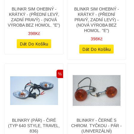
KRÁTKÝ - (PŘEDNÍ LEVÝ,
KRÁTKÝ - (PŘEDNÍ
ZADNÍ PRAVÝ) - (NOVÁ
PRAVÝ, ZADNÍ LEVÝ) -
VÝROBA BEZ HOMOL. "E")
(NOVÁ VÝROBA BEZ
HOMOL. "E")
398Kč
398Kč
%
BLINKRY (PÁR) - ČIRÉ
BLINKRY - ČERNÉ S
(TYP 640 STYLE, TRAVEL,
CHROM. TYČKOU - PÁR -
836)
(UNIVERZÁLNÍ)
498Kč
298Kč
298Kč