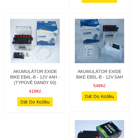
AKUMULÁTOR EXIDE
AKUMULÁTOR EXIDE
BIKE - YTX7L-BS - 12V
BIKE EB4L-B - 12V 4AH -
6AH (BEZÚDRŽBOVÁ)
(TYPOVĚ DANDY 50)
828Kč
418Kč
AKUMULÁTOR EXIDE
AKUMULÁTOR FULBAT -
BIKE EB5L-B - 12V 5AH
6V 11AH - 6N11A-1B/3A
GEL (6N11A-1B) - GELOVÁ
548Kč
BEZÚDRŽBOVÁ