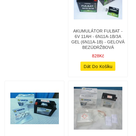
828Kč
AKUMULÁTOR VARTA -
AKUMULÁTOR VARTA -
12V 8AH 135A YTX9 AGM
12V 9AH - 12N9-4B-1 /
YB9-B
798Kč
748Kč