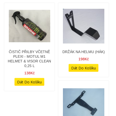
DRŽÁK NA HELMU (HÁK)
DRŽÁK REGISTRAČNÍ
ZNAČKY - UNI - (TYPOVĚ
198Kč
JAWA 350/845 SPECIAL)
48Kč