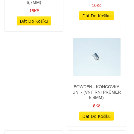
BOWDEN - HOLÝ
BOWDEN - KONCOVKA
BOWDEN S KONCOVKAMI
UNI - (VNITŘNÍ PRŮMĚR
- (DÉLKA 113CM)
5,4MM)
10Kč
8Kč
BOWDEN - LANKO
BOWDEN - LANKO
1,25MM - VÁLEČEK 3MM -
1,25MM - VÁLEČEK 3MM,