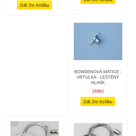
(NEPROŘÍZLÝ) - 8x9mm
108Kč
28Kč
BOWDENOVÁ MATICE -
BOWDENOVÁ SADA - K
VRTULKA - LEŠTĚNÝ
OPRAVĚ NEBO ÚPRAVĚ
HLINÍK
LANEK (UNI DÍL)
168Kč
268Kč