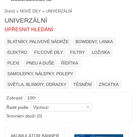
»
»
Domů
NOVÉ DÍLY
UNIVERZÁLNÍ
UNIVERZÁLNÍ
UPŘESNIT HLEDÁNÍ :
BLATNÍKY, PALIVOVÉ NÁDRŽE
BOWDENY, LANKA
ELEKTRO
FILCOVÉ DÍLY
FILTRY
LOŽISKA
PLEXI
PNEU A DUŠE
ŘÍDÍTKA
SAMOLEPKY, NÁLEPKY, POLEPY
SVĚTLA, BLINKRY, ODRAZKY
TĚSNĚNÍ
ZRCÁTKA
Zobrazit:
100
Řadit podle:
Výchozí
Srovnání zboží (0)