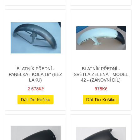
TYP (VÝROBA ČR)
LAKU)
1 798Kč
2 678Kč
BLATNÍK PŘEDNÍ -
BLATNÍK PŘEDNÍ -
SVĚTLÁ ZELENÁ - MODEL
ZÁSTĚRKA SAMOSTATNÁ
42 - (ZÁNOVNÍ DÍL)
- JAWA 300,350CL MODEL
42
978Kč
378Kč