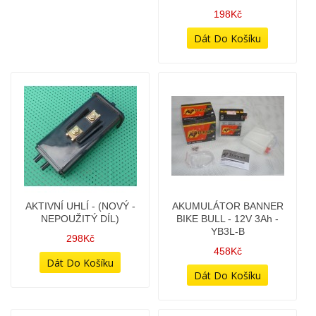
SPOJKAMI
(NOVÝ - NEPOUŽITÝ DÍL)
398Kč
198Kč
AKTIVNÍ UHLÍ - (NOVÝ -
AKUMULÁTOR BANNER
NEPOUŽITÝ DÍL)
BIKE BULL - 12V 3Ah -
YB3L-B
298Kč
458Kč