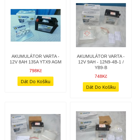
AKUMULÁTOR FULBAT -
AKUMULÁTOR VARTA -
6V 11AH - 6N11A-1B/3A
12V 8AH 135A YTX9 AGM
GEL (6N11A-1B) - GELOVÁ
798Kč
BEZÚDRŽBOVÁ
828Kč
AKUMULÁTOR VARTA -
AKUMULÁTOR VARTA - 6V