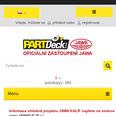
Vítejte, můžete se
přihlásit
nebo
registrovat
.
0
položka(y) - 0Kč
Menu
Informace ohledně projektu JAWA KALIF najdete na stránce
www.JAWAKALIF.cz