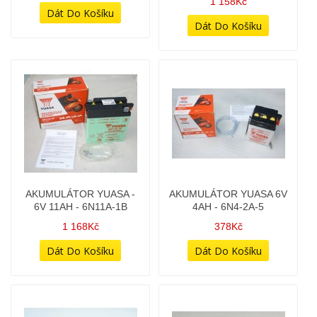
AKUMULÁTOR YUASA -
AKUMULÁTOR YUASA -
12V 8,4AH 135A YTX9-BS
6V 11AH - 6N11A-1B
AGM
1 168Kč
1 158Kč