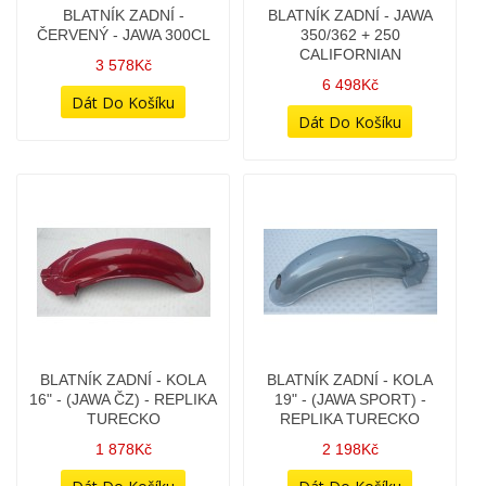
CALIFORNIAN
TURECKO
6 498Kč
1 878Kč
BLATNÍK ZADNÍ - KOLA
BLATNÍK ZADNÍ - PIONÝR
19" - (JAWA SPORT) -
50/550 - VÝROBA ČESKÁ
REPLIKA TURECKO
REP.
2 198Kč
2 998Kč