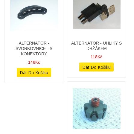
AKUMULÁTOR YUASA 6V
ALTERNÁTOR -
4AH - 6N4-2A-5
SVORKOVNICE - S
KONEKTORY
378Kč
148Kč