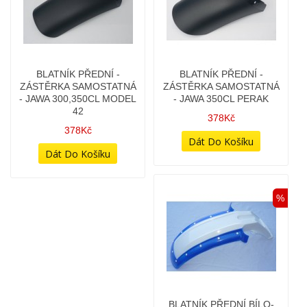
%
BLATNÍK PŘEDNÍ -
BLATNÍK PŘEDNÍ BÍLO-
ZÁSTĚRKA SAMOSTATNÁ
MODRÝ - BÍLÉ NÝTKY -
- JAWA 350CL PERAK
JAWA TRAMP (ORIG.)
378Kč
2 778Kč
1 998Kč