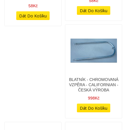
ALTERNÁTOR 12V -
ALTERNÁTOROVÁ
UHLÍK (KUS) -
PODLOŽKA POD ROTOR -
ORIGINÁLNÍ ULOŽENKY
TVAROVÁ (PRUŽNÁ)
PAL (ČSSR VÝROBA)
58Kč
58Kč
BLATNÍK - CHROMOVANÁ
BLATNÍK PŘEDNÍ - ČERNÝ