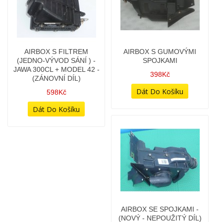
AIRBOX S FILTREM
AIRBOX S FILTREM
(DVOU-VÝVOD SÁNÍ ) -
(JEDNO-VÝVOD SÁNÍ ) -
JAWA 300CL + MODEL 42 -
JAWA 300CL + MODEL 42 -
(ZÁNOVNÍ DÍL)
(ZÁNOVNÍ DÍL)
478Kč
598Kč
AIRBOX S GUMOVÝMI
AIRBOX SE SPOJKAMI -