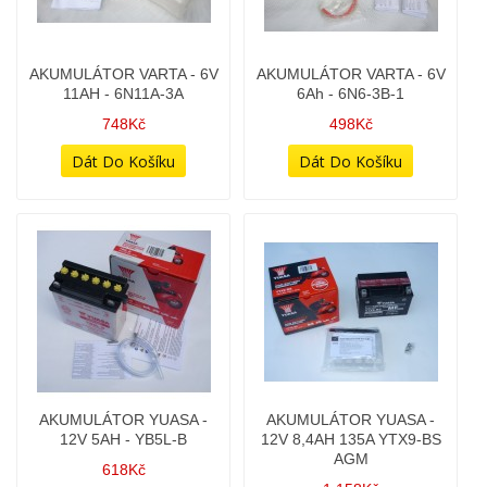
12V 9AH - 12N9-4B-1 /
11AH - 6N11A-3A
YB9-B
748Kč
748Kč
AKUMULÁTOR VARTA - 6V
AKUMULÁTOR YUASA -
6Ah - 6N6-3B-1
12V 5AH - YB5L-B
498Kč
618Kč