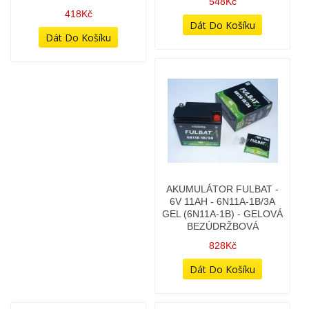
AKUMULÁTOR EXIDE
AKUMULÁTOR EXIDE
BIKE EB4L-B - 12V 4AH -
BIKE EB5L-B - 12V 5AH
(TYPOVĚ DANDY 50)
548Kč
418Kč