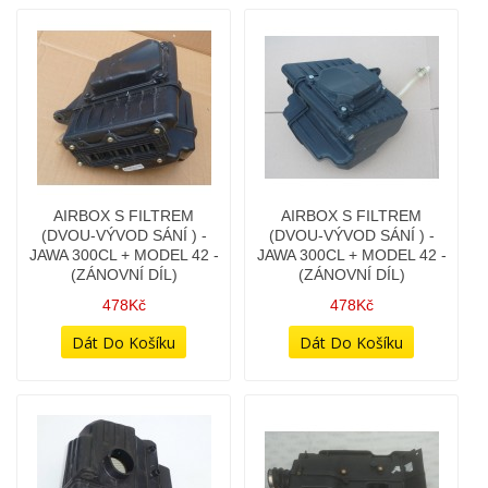
AIRBOX KOMPLETNÍ S
AIRBOX S FILTREM
FILTREM - JAWA 350
(DVOU-VÝVOD SÁNÍ ) -
PÉRÁK
JAWA 300CL + MODEL 42 -
(ZÁNOVNÍ DÍL)
1 278Kč
478Kč