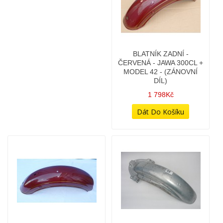
BLATNÍK ZADNÍ -
BLATNÍK ZADNÍ -
ČERVENÁ - JAWA 300CL +
ČERVENÝ - JAWA 300CL
MODEL 42 - (ZÁNOVNÍ
3 578Kč
DÍL)
1 798Kč
BLATNÍK ZADNÍ - JAWA
BLATNÍK ZADNÍ - KOLA
350/362 + 250
16" - (JAWA ČZ) - REPLIKA