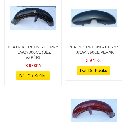
VZPĚRA - CALIFORNIAN -
- JAWA 300CL (BEZ
ČESKÁ VÝROBA
VZPĚR)
998Kč
3 978Kč
BLATNÍK PŘEDNÍ - ČERNÝ
BLATNÍK PŘEDNÍ -
- JAWA 350CL PERAK
ČERVENÝ - JAWA 300CL
(BEZ VZPĚR)
3 978Kč
4 278Kč