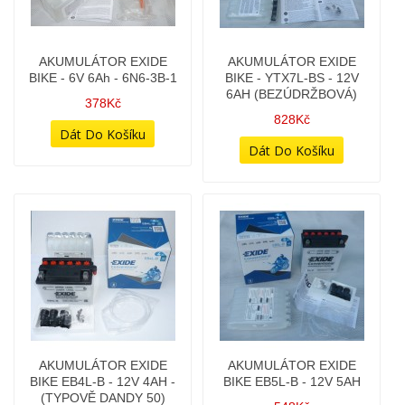
AKUMULÁTOR EXIDE
AKUMULÁTOR EXIDE
BIKE - 6V 6Ah - 6N6-3B-1
BIKE - YTX7L-BS - 12V
6AH (BEZÚDRŽBOVÁ)
378Kč
828Kč