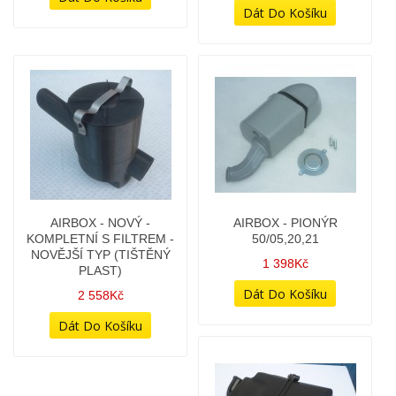
AIRBOX - NOVÝ -
AIRBOX - NOVÝ -
(VÝLISEK)
KOMPLETNÍ S FILTREM
(TIŠTĚNÝ PLAST)
898Kč
1 178Kč
AIRBOX - NOVÝ -
AIRBOX - PIONÝR
KOMPLETNÍ S FILTREM -
50/05,20,21
NOVĚJŠÍ TYP (TIŠTĚNÝ
1 398Kč
PLAST)